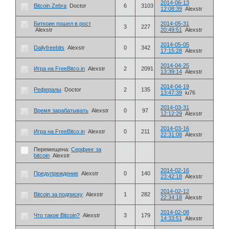
2014-06-13
Bitcoin Zebra
Doctor
6
3103
12:08:39
Alexstr
Биткоин пошел в рост
2014-05-31
3
227
Alexstr
20:49:51
Alexstr
2014-05-05
Dailyfreebits
Alexstr
0
342
17:15:28
Alexstr
2014-04-25
Игра на FreeBitco.in
Alexstr
2
2091
13:39:14
Alexstr
2014-04-19
Рефералы
Doctor
2
135
13:47:39
iu76
2014-03-31
Время зарабатывать
Alexstr
0
97
12:12:29
Alexstr
2014-03-16
Игра на FreeBitco.in
Alexstr
0
211
22:31:08
Alexstr
Перемещена:
Серфинг за
bitcoin
Alexstr
2014-02-16
Предупреждение
Alexstr
0
140
23:42:18
Alexstr
2014-02-12
Bitcoin за подписку
Alexstr
1
282
22:34:18
Alexstr
2014-02-08
Что такое Bitcoin?
Alexstr
3
179
14:33:51
Alexstr