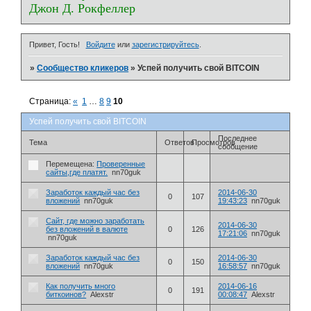
Джон Д. Рокфеллер
Привет, Гость!
Войдите
или
зарегистрируйтесь
.
»
Сообщество кликеров
»
Успей получить свой BITCOIN
Страница:
«
1
…
8
9
10
Успей получить свой BITCOIN
Последнее
Тема
Ответов
Просмотров
сообщение
Перемещена:
Проверенные
сайты,где платят.
nn70guk
Заработок каждый час без
2014-06-30
0
107
вложений
nn70guk
19:43:23
nn70guk
Cайт, где можно заработать
2014-06-30
без вложений в валюте
0
126
17:21:06
nn70guk
nn70guk
Заработок каждый час без
2014-06-30
0
150
вложений
nn70guk
16:58:57
nn70guk
Как получить много
2014-06-16
0
191
биткоинов?
Alexstr
00:08:47
Alexstr