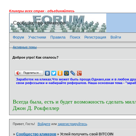
Кликеры всех стран - объединяйтесь
Сообщество кликеров
Форум
Участники
Правила
Поиск
Регистрация
Войти
Активные темы
Доброе утро! Как спалось?
Поделиться…
Заработок на кликах.Что может быть проще.Однако,как и в любом др
свои рефссылки и набирайте рефералов. Наша основная тема - "зараб
Всегда была, есть и будет возможность сделать мил
Джон Д. Рокфеллер
Привет, Гость!
Войдите
или
зарегистрируйтесь
.
»
Сообщество кликеров
»
Успей получить свой BITCOIN