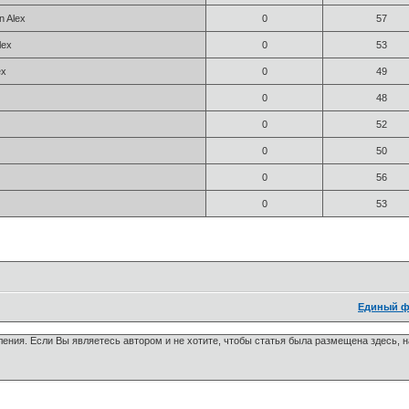
n Alex
0
57
lex
0
53
ex
0
49
0
48
0
52
0
50
0
56
0
53
Единый ф
ения. Если Вы являетесь автором и не хотите, чтобы статья была размещена здесь, 