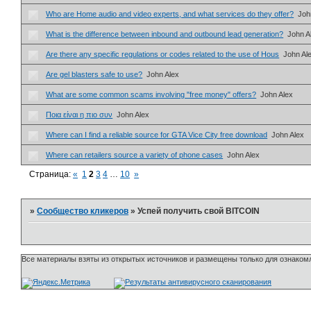
Who are Home audio and video experts, and what services do they offer?
Joh
What is the difference between inbound and outbound lead generation?
John A
Are there any specific regulations or codes related to the use of Hous
John Al
Are gel blasters safe to use?
John Alex
What are some common scams involving "free money" offers?
John Alex
Ποια είναι η πιο συν
John Alex
Where can I find a reliable source for GTA Vice City free download
John Alex
Where can retailers source a variety of phone cases
John Alex
Страница:
«
1
2
3
4
…
10
»
»
Сообщество кликеров
»
Успей получить свой BITCOIN
Все материалы взяты из открытых источников и размещены только для ознакомл