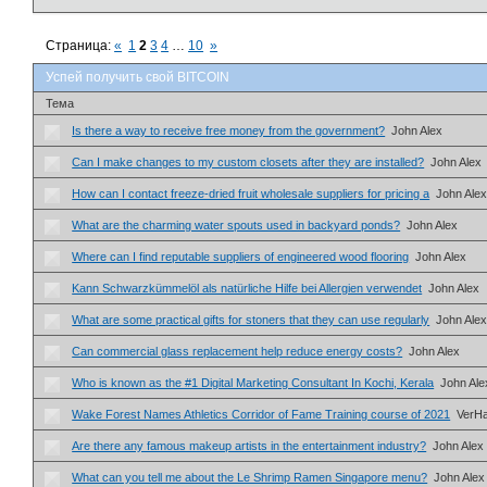
Страница:
«
1
2
3
4
…
10
»
Успей получить свой BITCOIN
Тема
Is there a way to receive free money from the government?
John Alex
Can I make changes to my custom closets after they are installed?
John Alex
How can I contact freeze-dried fruit wholesale suppliers for pricing a
John Ale
What are the charming water spouts used in backyard ponds?
John Alex
Where can I find reputable suppliers of engineered wood flooring
John Alex
Kann Schwarzkümmelöl als natürliche Hilfe bei Allergien verwendet
John Alex
What are some practical gifts for stoners that they can use regularly
John Ale
Can commercial glass replacement help reduce energy costs?
John Alex
Who is known as the #1 Digital Marketing Consultant In Kochi, Kerala
John Ale
Wake Forest Names Athletics Corridor of Fame Training course of 2021
VerH
Are there any famous makeup artists in the entertainment industry?
John Alex
What can you tell me about the Le Shrimp Ramen Singapore menu?
John Alex