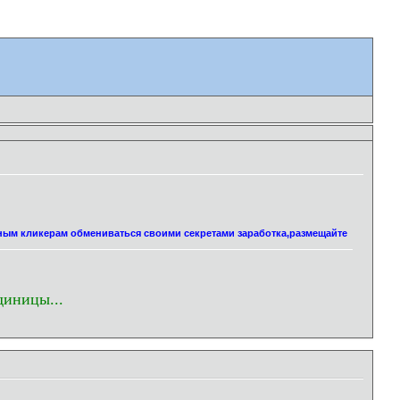
нным кликерам обмениваться своими секретами заработка,размещайте
диницы...