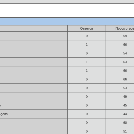
Ответов
Просмотро
0
59
1
66
x
0
54
1
63
1
66
0
66
x
0
53
0
49
x
0
45
agens
0
44
0
60
0
51