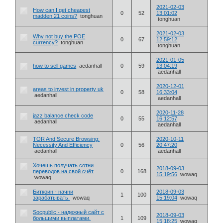
2021-02-03
How can I get cheapest
0
52
13:01:02
madden 21 coins?
tonghuan
tonghuan
2021-02-03
Why not buy the POE
0
67
12:59:12
currency?
tonghuan
tonghuan
2021-01-05
how to sell games
aedanhall
0
59
13:04:19
aedanhall
2020-12-01
areas to invest in property uk
0
58
16:33:04
aedanhall
aedanhall
2020-11-28
jazz balance check code
0
55
16:12:57
aedanhall
aedanhall
TOR And Secure Browsing:
2020-10-11
Necessity And Efficiency
0
56
20:47:20
aedanhall
aedanhall
Хочешь получать сотни
2018-09-03
переводов на свой счёт
0
168
15:19:56
wowaq
wowaq
Биткоин - начни
2018-09-03
1
100
зарабатывать.
wowaq
15:19:04
wowaq
Socpublic - надежный сайт с
2018-09-03
большими выплатами.
1
109
15:18:25
wowaq