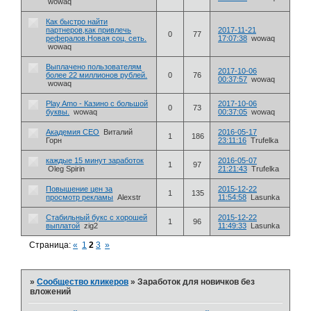
wowaq
Как быстро найти
партнеров,как привлечь
2017-11-21
0
77
рефералов.Новая соц. сеть.
17:07:38
wowaq
wowaq
Выплачено пользователям
2017-10-06
более 22 миллионов рублей.
0
76
00:37:57
wowaq
wowaq
Play Amo - Казино с большой
2017-10-06
0
73
буквы.
wowaq
00:37:05
wowaq
Академия СЕО
Виталий
2016-05-17
1
186
Горн
23:11:16
Trufelka
каждые 15 минут заработок
2016-05-07
1
97
Oleg Spirin
21:21:43
Trufelka
Повышение цен за
2015-12-22
1
135
просмотр рекламы
Alexstr
11:54:58
Lasunka
Стабильный букс с хорошей
2015-12-22
1
96
выплатой
zig2
11:49:33
Lasunka
Страница:
«
1
2
3
»
»
Сообщество кликеров
»
Заработок для новичков без
вложений