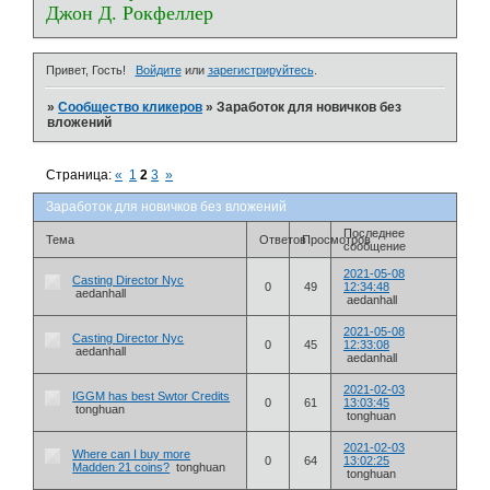
Джон Д. Рокфеллер
Привет, Гость!
Войдите
или
зарегистрируйтесь
.
»
Сообщество кликеров
»
Заработок для новичков без
вложений
Страница:
«
1
2
3
»
Заработок для новичков без вложений
Последнее
Тема
Ответов
Просмотров
сообщение
2021-05-08
Casting Director Nyc
0
49
12:34:48
aedanhall
aedanhall
2021-05-08
Casting Director Nyc
0
45
12:33:08
aedanhall
aedanhall
2021-02-03
IGGM has best Swtor Credits
0
61
13:03:45
tonghuan
tonghuan
2021-02-03
Where can I buy more
0
64
13:02:25
Madden 21 coins?
tonghuan
tonghuan