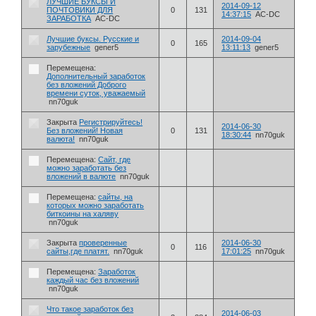
ЛУЧШИЕ БУКСЫ И
2014-09-12
ПОЧТОВИКИ ДЛЯ
0
131
14:37:15
AC-DC
ЗАРАБОТКА
AC-DC
Лучшие буксы. Русские и
2014-09-04
0
165
зарубежные
gener5
13:11:13
gener5
Перемещена:
Дополнительный заработок
без вложений Доброго
времени суток, уважаемый
nn70guk
Закрыта
Регистрируйтесь!
2014-06-30
Без вложений! Новая
0
131
18:30:44
nn70guk
валюта!
nn70guk
Перемещена:
Cайт, где
можно заработать без
вложений в валюте
nn70guk
Перемещена:
сайты, на
которых можно заработать
биткоины на халяву
nn70guk
Закрыта
проверенные
2014-06-30
0
116
сайты,где платят.
nn70guk
17:01:25
nn70guk
Перемещена:
Заработок
каждый час без вложений
nn70guk
Что такое заработок без
2014-06-03