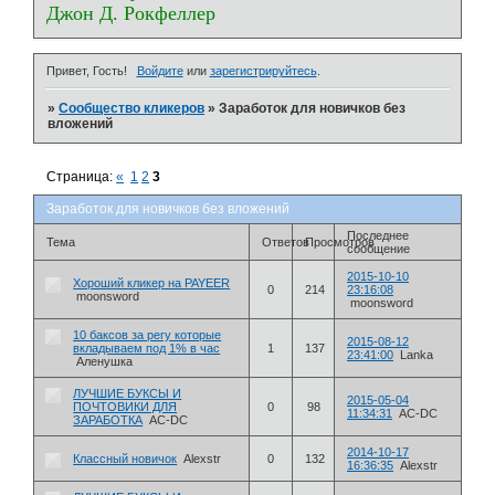
Джон Д. Рокфеллер
Привет, Гость!
Войдите
или
зарегистрируйтесь
.
»
Сообщество кликеров
»
Заработок для новичков без
вложений
Страница:
«
1
2
3
Заработок для новичков без вложений
Последнее
Тема
Ответов
Просмотров
сообщение
2015-10-10
Хороший кликер на PAYEER
0
214
23:16:08
moonsword
moonsword
10 баксов за регу которые
2015-08-12
вкладываем под 1% в час
1
137
23:41:00
Lanka
Аленушка
ЛУЧШИЕ БУКСЫ И
2015-05-04
ПОЧТОВИКИ ДЛЯ
0
98
11:34:31
AC-DC
ЗАРАБОТКА
AC-DC
2014-10-17
Классный новичок
Alexstr
0
132
16:36:35
Alexstr