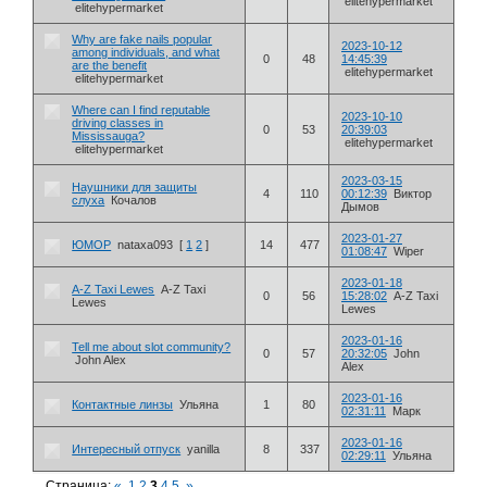
elitehypermarket
elitehypermarket
Why are fake nails popular
2023-10-12
among individuals, and what
0
48
14:45:39
are the benefit
elitehypermarket
elitehypermarket
Where can I find reputable
2023-10-10
driving classes in
0
53
20:39:03
Mississauga?
elitehypermarket
elitehypermarket
2023-03-15
Наушники для защиты
4
110
00:12:39
Виктор
слуха
Кочалов
Дымов
2023-01-27
ЮМОР
nataxa093
[
1
2
]
14
477
01:08:47
Wiper
2023-01-18
A-Z Taxi Lewes
A-Z Taxi
0
56
15:28:02
A-Z Taxi
Lewes
Lewes
2023-01-16
Tell me about slot community?
0
57
20:32:05
John
John Alex
Alex
2023-01-16
Контактные линзы
Ульяна
1
80
02:31:11
Марк
2023-01-16
Интересный отпуск
yanilla
8
337
02:29:11
Ульяна
Страница:
«
1
2
3
4
5
»