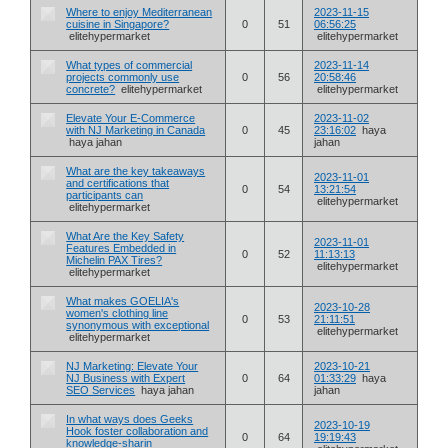
Where to enjoy Mediterranean
2023-11-15
cuisine in Singapore?
0
51
06:56:25
elitehypermarket
elitehypermarket
What types of commercial
2023-11-14
projects commonly use
0
56
20:58:46
concrete?
elitehypermarket
elitehypermarket
Elevate Your E-Commerce
2023-11-02
with NJ Marketing in Canada
0
45
23:16:02
haya
haya jahan
jahan
What are the key takeaways
2023-11-01
and certifications that
0
54
13:21:54
participants can
elitehypermarket
elitehypermarket
What Are the Key Safety
2023-11-01
Features Embedded in
0
52
11:13:13
Michelin PAX Tires?
elitehypermarket
elitehypermarket
What makes GOELIA's
2023-10-28
women's clothing line
0
53
21:11:51
synonymous with exceptional
elitehypermarket
elitehypermarket
NJ Marketing: Elevate Your
2023-10-21
NJ Business with Expert
0
64
01:33:29
haya
SEO Services
haya jahan
jahan
In what ways does Geeks
2023-10-19
Hook foster collaboration and
0
64
19:19:43
knowledge-sharin