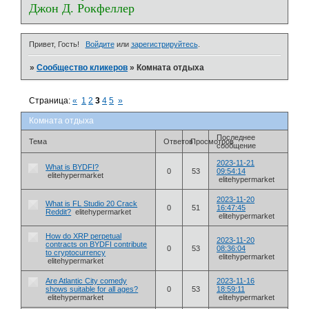
Джон Д. Рокфеллер
Привет, Гость!
Войдите
или
зарегистрируйтесь
.
»
Сообщество кликеров
»
Комната отдыха
Страница:
«
1
2
3
4
5
»
Комната отдыха
Последнее
Тема
Ответов
Просмотров
сообщение
2023-11-21
What is BYDFI?
0
53
09:54:14
elitehypermarket
elitehypermarket
2023-11-20
What is FL Studio 20 Crack
0
51
16:47:45
Reddit?
elitehypermarket
elitehypermarket
How do XRP perpetual
2023-11-20
contracts on BYDFI contribute
0
53
08:36:04
to cryptocurrency
elitehypermarket
elitehypermarket
Are Atlantic City comedy
2023-11-16
shows suitable for all ages?
0
53
18:59:11
elitehypermarket
elitehypermarket