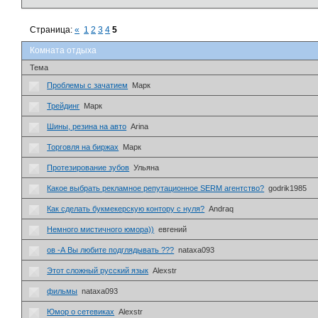
Страница:
«
1
2
3
4
5
Комната отдыха
Тема
Проблемы с зачатием
Марк
Трейдинг
Марк
Шины, резина на авто
Arina
Торговля на биржах
Марк
Протезирование зубов
Ульяна
Какое выбрать рекламное репутационное SERM агентство?
godrik1985
Как сделать букмекерскую контору с нуля?
Andraq
Немного мистичного юмора))
евгений
ов -А Вы любите подглядывать ???
nataxa093
Этот сложный русский язык
Alexstr
фильмы
nataxa093
Юмор о сетевиках
Alexstr