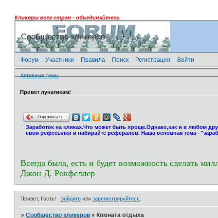
Кликеры всех стран - объединяйтесь
Сообщество кликеров
Форум
Участники
Правила
Поиск
Регистрация
Войти
Активные темы
Привет лунатикам!
Поделиться…
Заработок на кликах.Что может быть проще.Однако,как и в любом др
свои рефссылки и набирайте рефералов. Наша основная тема - "зараб
Всегда была, есть и будет возможность сделать мил
Джон Д. Рокфеллер
Привет, Гость!
Войдите
или
зарегистрируйтесь
.
»
Сообщество кликеров
»
Комната отдыха