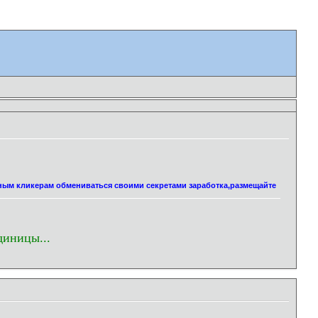
нным кликерам обмениваться своими секретами заработка,размещайте
диницы...