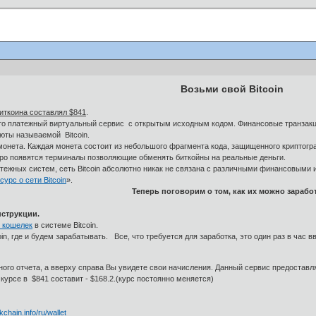
Возьми свой Bitcoin
иткоина составлял $841
.
 это платежный виртуальный сервис с открытым исходным кодом. Финансовые транзак
юты называемой Bitcoin.
 монета. Каждая монета состоит из небольшого фрагмента кода, защищенного криптог
коро появятся терминалы позволяющие обменять биткойны на реальные деньги.
атежных систем, сеть Bitcoin абсолютно никак не связана с различными финансовыми
рс о сети Bitcoin
».
Теперь поговорим о том, как их можно заработ
нструкции.
ь кошелек
в системе Bitcoin.
in, где и будем зарабатывать. Все, что требуется для заработка, это один раз в час в
тного отчета, а вверху справа Вы увидете свои начисления. Данный сервис предоста
 курсе в $841 составит - $168.2.(курс постоянно меняется)
!
kchain.info/ru/wallet