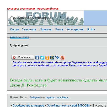
Кликеры всех стран - объединяйтесь
Сообщество кликеров
Форум
Участники
Правила
Поиск
Регистрация
Войти
Активные темы
Добрый день!
Поделиться…
Заработок на кликах.Что может быть проще.Однако,как и в любом др
свои рефссылки и набирайте рефералов. Наша основная тема - "зараб
Всегда была, есть и будет возможность сделать мил
Джон Д. Рокфеллер
Привет, Гость!
Войдите
или
зарегистрируйтесь
.
»
Сообщество кликеров
»
Успей получить свой BITCOIN
»
Bitcoin: 