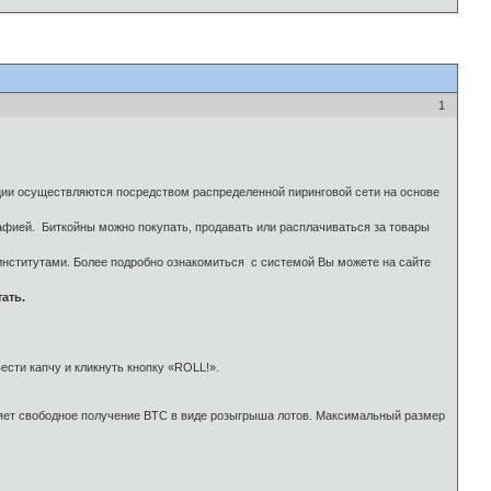
1
ции осуществляются посредством распределенной пиринговой сети на основе
рафией. Биткойны можно покупать, продавать или расплачиваться за товары
 институтами. Более подробно ознакомиться с системой Вы можете на сайте
ать.
вести капчу и кликнуть кнопку «ROLL!».
вляет свободное получение BTC в виде розыгрыша лотов. Максимальный размер