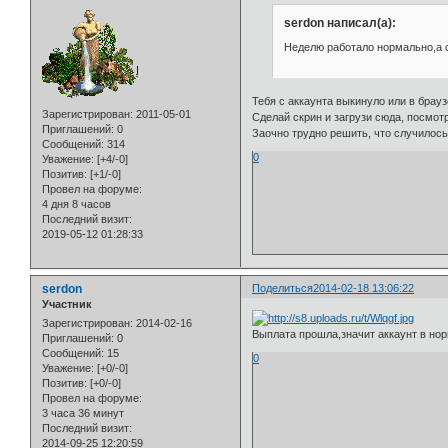
serdon написал(а):
Неделю работало нормально,а с
Тебя с аккаунта выкинуло или в брау
Зарегистрирован
: 2011-05-01
Сделай скрин и загрузи сюда, посмот
Приглашений:
0
Заочно трудно решить, что случилось
Сообщений:
314
0
Уважение:
[+4/-0]
Позитив:
[+1/-0]
Провел на форуме:
4 дня 8 часов
Последний визит:
2019-05-12 01:28:33
serdon
Поделиться
2014-02-18 13:06:22
Участник
Зарегистрирован
: 2014-02-16
Выплата прошла,значит аккаунт в норм
Приглашений:
0
Сообщений:
15
0
Уважение:
[+0/-0]
Позитив:
[+0/-0]
Провел на форуме:
3 часа 36 минут
Последний визит:
2014-09-25 12:20:59