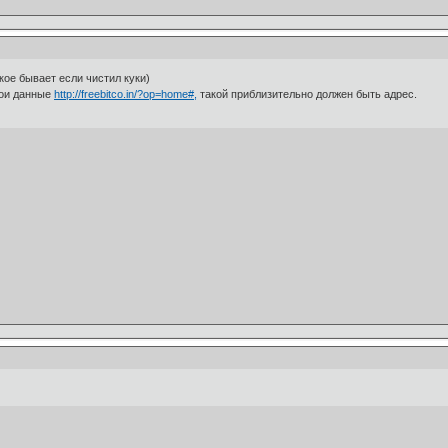
кое бывает если чистил куки)
вои данные
http://freebitco.in/?op=home#,
такой приблизительно должен быть адрес.
м