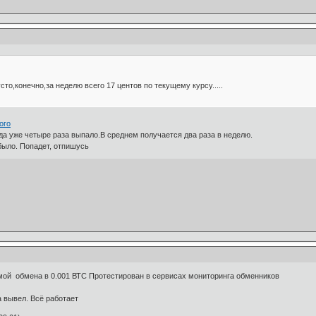
то,конечно,за неделю всего 17 центов по текущему курсу.....
ого
да уже четыре раза выпало.В среднем получается два раза в неделю.
было. Попадет, отпишусь
ой обмена в 0.001 ВТС Протестирован в сервисах мониторинга обменников
а вывел. Всё работает