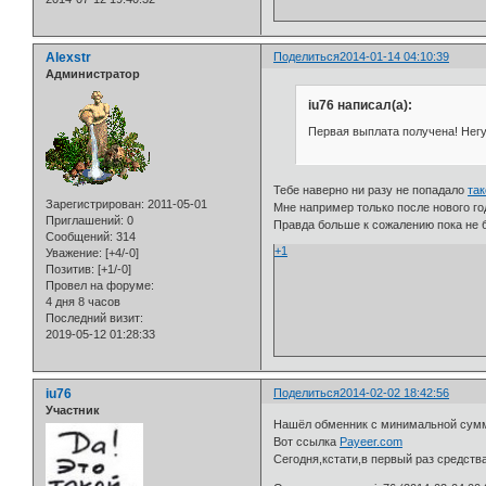
Alexstr
Поделиться
2014-01-14 04:10:39
Администратор
iu76 написал(а):
Первая выплата получена! Негус
Тебе наверно ни разу не попадало
так
Зарегистрирован
: 2011-05-01
Мне например только после нового го
Приглашений:
0
Правда больше к сожалению пока не 
Сообщений:
314
+1
Уважение:
[+4/-0]
Позитив:
[+1/-0]
Провел на форуме:
4 дня 8 часов
Последний визит:
2019-05-12 01:28:33
iu76
Поделиться
2014-02-02 18:42:56
Участник
Нашёл обменник с минимальной сумм
Вот ссылка
Payeer.com
Сегодня,кстати,в первый раз средств