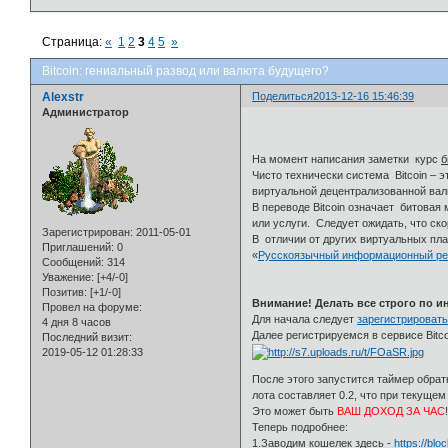
Страница:
«
1
2
3
4
5
»
Bitcoin: гениальный развод или валюта будущего?
Alexstr
Поделиться
2013-12-16 15:46:39
Администратор
На момент написания заметки курс
б
Чисто технически система Bitcoin –
виртуальной децентрализованной вал
В переводе Bitcoin означает битовая
или услуги. Следует ожидать, что с
Зарегистрирован
: 2011-05-01
В отличии от других виртуальных пл
Приглашений:
0
«
Русскоязычный информационный ресу
Сообщений:
314
Уважение:
[+4/-0]
Позитив:
[+1/-0]
Внимание! Делать все строго по и
Провел на форуме:
Для начала следует
зарегистрироват
4 дня 8 часов
Далее регистрируемся в сервисе Bitco
Последний визит:
2019-05-12 01:28:33
После этого запустится таймер обра
лота составляет 0.2, что при текущем
Это может быть
ВАШ ДОХОД ЗА ЧАС
Теперь подробнее:
1.Заводим кошелек здесь -
https://bloc