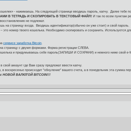
кошелек» - нажимаешь. На следующей странице вводишь пароль, капчу. Далее тебе по
АМИ В ТЕТРАДЬ И СКОПИРОВАТЬ В ТЕКСТОВЫЙ ФАЙЛ!
И так по всем пунктам ре
восстановлению не подлежат.
шь на страницу входа. Вводишь идентификатор(обычно он уже стоит) и свой пароль.
– это номер твоего кошелька. Необходимо скопировать и сохранить. Используется дл
на
сервисе заработка Bitcoin
.
на страницу с двумя формами. Форма регистрации СЛЕВА.
 кошелька и придумываешь себе пароль(ЗАПИШИ И СОХРАНИ) и немного ниже свой e-M
в свой аккаунт где Вам сразу предложат ввести капчу.
 в воскресенье происходит "обнуление" вашего счета, а в понедельник эта сумма пер
с НОВОЙ ВАЛЮТОЙ BITCOIN!!!