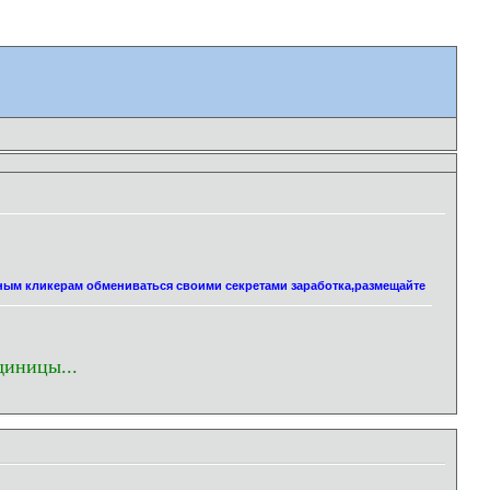
нным кликерам обмениваться своими секретами заработка,размещайте
диницы...