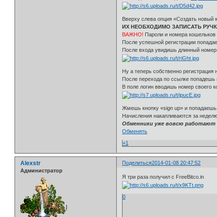
Вверху слева опция «Создать новый 
ИХ НЕОБХОДИМО ЗАПИСАТЬ РУЧК
ВАЖНО!
Пароли и номера кошельков 
После успешной регистрации попадае
После входа увидишь длинный номер 
Ну а теперь собственно регистрация 
После перехода по ссылке попадешь 
В поле логин вводишь номер своего
Жмешь кнопку «sign up» и попадаешь 
Начисления накапливаются за неделю,
Обменники уже вовсю работают 
Обменять
+1
Alexstr
Поделиться
2014-01-08 20:47:52
Администратор
Я три раза получил с FreeBitco.in
0