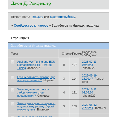
Джон Д. Рокфеллер
Привет, Гость!
Войдите
или
зарегистрируйтесь
.
»
Сообщество кликеров
»
Заработок на биржах трафика
Страница:
1
Заработок на биржах трафика
Последнее
Тема
Ответов
Просмотров
сообщение
Audi and VW Tuning and ECU
2023-07-11
Remapping in Fife | TayTec
0
427
03:45:43
Tuning
ahsan222
ahsan222
2023-06-19
Нужны запчасти doosan, где
3
114
18:09:47
Rose J
я могу их купить ?
Мариша
lever
Хочу на даче поставить
2022-12-11
забор, сколько стоит
4
121
02:05:10
профнастил ?
Синицкая
ahsan222
Хочу мужу сделать подарок,
2022-06-12
и купить ему резину. Где её
3
109
22:10:44
Tama SV
можно купить
Виктория
Хочу научиться водить на