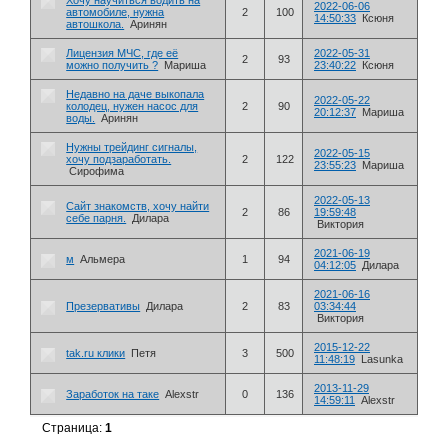
2022-06-06
автомобиле, нужна
2
100
14:50:33
Ксюня
автошкола.
Аринян
Лицензия МЧС, где её
2022-05-31
2
93
можно получить ?
Мариша
23:40:22
Ксюня
Недавно на даче выкопала
2022-05-22
колодец, нужен насос для
2
90
20:12:37
Мариша
воды.
Аринян
Нужны трейдинг сигналы,
2022-05-15
хочу подзаработать.
2
122
23:55:23
Мариша
Сирофима
2022-05-13
Сайт знакомств, хочу найти
2
86
19:59:48
себе парня.
Дилара
Виктория
2021-06-19
м
Альмера
1
94
04:12:05
Дилара
2021-06-16
Презервативы
Дилара
2
83
03:34:44
Виктория
2015-12-22
tak.ru клики
Петя
3
500
11:48:19
Lasunka
2013-11-29
Заработок на таке
Alexstr
0
136
14:59:11
Alexstr
Страница:
1