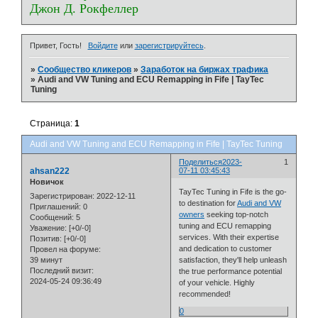
Джон Д. Рокфеллер
Привет, Гость!
Войдите
или
зарегистрируйтесь
.
»
Сообщество кликеров
»
Заработок на биржах трафика
»
Audi and VW Tuning and ECU Remapping in Fife | TayTec
Tuning
Страница:
1
Audi and VW Tuning and ECU Remapping in Fife | TayTec Tuning
Поделиться
2023-
1
ahsan222
07-11 03:45:43
Новичок
TayTec Tuning in Fife is the go-
Зарегистрирован
: 2022-12-11
to destination for
Audi and VW
Приглашений:
0
owners
seeking top-notch
Сообщений:
5
tuning and ECU remapping
Уважение:
[+0/-0]
services. With their expertise
Позитив:
[+0/-0]
and dedication to customer
Провел на форуме:
39 минут
satisfaction, they'll help unleash
Последний визит:
the true performance potential
2024-05-24 09:36:49
of your vehicle. Highly
recommended!
0