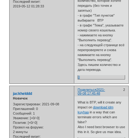
количество, которое хотите
Последний визит:
передать (без точек и
2019-05-12 01:28:33
запятых)
- в графе "Тип пунктов"
выбираете ВТР
- в графе "Тема", указываете
номер своего кошелька.
- нажимаете на кнопку
"Выполнить перевод".
- на следующей странице всё
перепроверяете и снова
нажимаете на кнопку
"Выполнить перевод".
Здесь пишем количество и
дата перевода.
0
Поделиться
2021-
2
jackhelddd
09-08 17:45:48
Новичок
What is BTP, will it create any
Зарегистрирован
: 2021-09-08
impact on
download idm
Приглашений:
0
kuyhaa
in a way that can
Сообщений:
1
terminate errors which are
Уважение:
[+0/-0]
false?
Позитив:
[+0/-0]
Also I need best browser to use
Провел на форуме:
2 минуты
this in it. So give us max idea.
Последний визит: