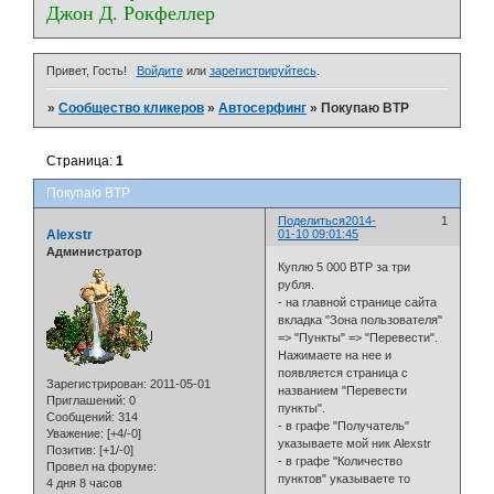
Джон Д. Рокфеллер
Привет, Гость!
Войдите
или
зарегистрируйтесь
.
»
Сообщество кликеров
»
Автосерфинг
»
Покупаю BTP
Страница:
1
Покупаю BTP
Поделиться
2014-
1
Alexstr
01-10 09:01:45
Администратор
Куплю 5 000 BTP за три
рубля.
- на главной странице сайта
вкладка "Зона пользователя"
=> "Пункты" => "Перевести".
Нажимаете на нее и
появляется страница с
Зарегистрирован
: 2011-05-01
названием "Перевести
Приглашений:
0
пункты".
Сообщений:
314
- в графе "Получатель"
Уважение:
[+4/-0]
указываете мой ник Alexstr
Позитив:
[+1/-0]
- в графе "Количество
Провел на форуме:
пунктов" указываете то
4 дня 8 часов