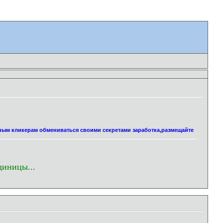
нным кликерам обмениваться своими секретами заработка,размещайте
диницы...