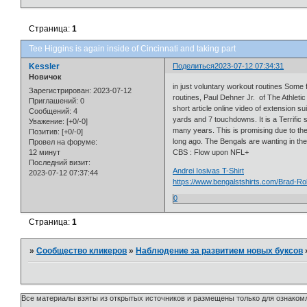
Страница:
1
Tee Higgins is again inside of Cincinnati and taking part
Kessler
Поделиться
2023-07-12 07:34:31
Новичок
in just voluntary workout routines Some f
Зарегистрирован
: 2023-07-12
routines, Paul Dehner Jr. of The Athleti
Приглашений:
0
short article online video of extension
Сообщений:
4
yards and 7 touchdowns. It is a Terrific 
Уважение:
[+0/-0]
many years. This is promising due to the
Позитив:
[+0/-0]
long ago. The Bengals are wanting in the
Провел на форуме:
12 минут
CBS : Flow upon NFL+
Последний визит:
Andrei Iosivas T-Shirt
2023-07-12 07:37:44
https://www.bengalstshirts.com/Brad-Ro
0
Страница:
1
»
Сообщество кликеров
»
Наблюдение за развитием новых буксов
Все материалы взяты из открытых источников и размещены только для ознакомл