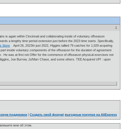
1
ns is again within Cincinnati and collaborating inside of voluntary offseason
rds a lengthy time period extension just before the 2023 time starts. Specifically,
s Store
. April 26, 2023In just 2022, Higgins tallied 79 catches for 1,029 acquiring
ng part inside voluntary components of the offseason for the duration of agreement
on. He was at first not Offer for the commence of offseason physical exercises not
th Higgins, Joe Burrow, Ja'Marr Chase, and some others. TEE Acquired UP! : upon
орум поддержки
|
Создать свой форум
|
выгодные покупки на AliExpress
напишите мне об этом.