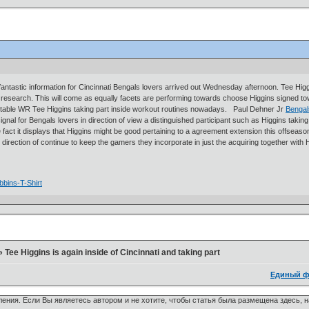
antastic information for Cincinnati Bengals lovers arrived out Wednesday afternoon. Tee Higgi
c research. This will come as equally facets are performing towards choose Higgins signed towa
 suitable WR Tee Higgins taking part inside workout routines nowadays. Paul Dehner Jr
Bengal
signal for Bengals lovers in direction of view a distinguished participant such as Higgins taki
 fact it displays that Higgins might be good pertaining to a agreement extension this offseas
 direction of continue to keep the gamers they incorporate in just the acquiring together wi
bbins-T-Shirt
»
Tee Higgins is again inside of Cincinnati and taking part
Единый ф
ения. Если Вы являетесь автором и не хотите, чтобы статья была размещена здесь, 