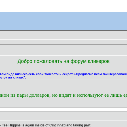
Добро пожаловать на форум кликеров
угом виде бизнеса,есть свои тонкости и секреты.Предлагаю всем заинтересова
оток на кликах".
лион из пары долларов, но видят и используют ее лишь е
»
Tee Higgins is again inside of Cincinnati and taking part