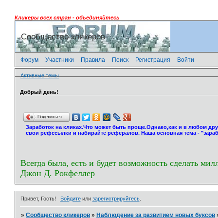
Кликеры всех стран - объединяйтесь
Сообщество кликеров
Форум
Участники
Правила
Поиск
Регистрация
Войти
Активные темы
Добрый день!
Поделиться…
Заработок на кликах.Что может быть проще.Однако,как и в любом др
свои рефссылки и набирайте рефералов. Наша основная тема - "зараб
Всегда была, есть и будет возможность сделать мил
Джон Д. Рокфеллер
Привет, Гость!
Войдите
или
зарегистрируйтесь
.
»
Сообщество кликеров
»
Наблюдение за развитием новых буксов