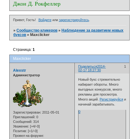
Джон Д. Рокфеллер
Привет, Гость!
Войдите
или
зарегистрируйтесь
.
»
Сообщество кликеров
»
Наблюдение за развитием новых
буксов
»
Maxclicker
Страница:
1
Maxclicker
Поделиться
2014-
1
Alexstr
02-17 18:27:30
Администратор
Новый букс стремительно
набирает обороты. Много
выгодных конкурсов, много
рекламы для просмотра.
Много акций.
Регистрируйся
и
начинай зарабатывать.
0
Зарегистрирован
: 2011-05-01
Приглашений:
0
Сообщений:
314
Уважение:
[+4/-0]
Позитив:
[+1/-0]
Провел на форуме: