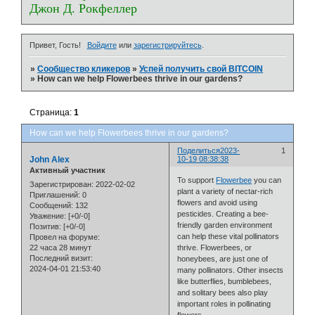
Джон Д. Рокфеллер
Привет, Гость!
Войдите
или
зарегистрируйтесь
.
»
Сообщество кликеров
»
Успей получить свой BITCOIN
»
How can we help Flowerbees thrive in our gardens?
Страница:
1
How can we help Flowerbees thrive in our gardens?
Поделиться
2023-
1
John Alex
10-19 08:38:38
Активный участник
To support
Flowerbee
you can
Зарегистрирован
: 2022-02-02
plant a variety of nectar-rich
Приглашений:
0
flowers and avoid using
Сообщений:
132
pesticides. Creating a bee-
Уважение:
[+0/-0]
friendly garden environment
Позитив:
[+0/-0]
can help these vital pollinators
Провел на форуме:
22 часа 28 минут
thrive. Flowerbees, or
Последний визит:
honeybees, are just one of
2024-04-01 21:53:40
many pollinators. Other insects
like butterflies, bumblebees,
and solitary bees also play
important roles in pollinating
flowers.