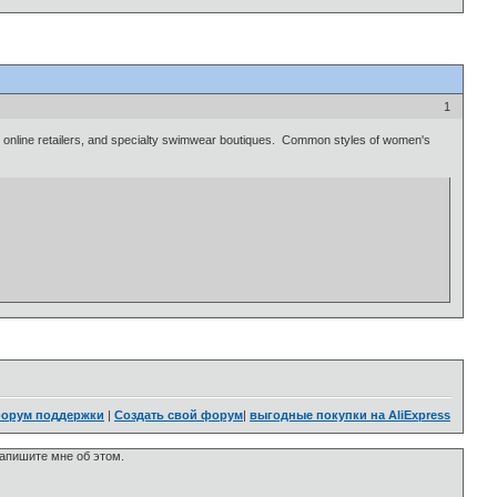
1
 online retailers, and specialty swimwear boutiques. Common styles of women's
орум поддержки
|
Создать свой форум
|
выгодные покупки на AliExpress
напишите мне об этом.