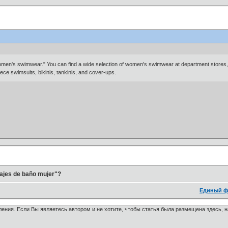
omen's swimwear." You can find a wide selection of women's swimwear at department stores,
ce swimsuits, bikinis, tankinis, and cover-ups.
rajes de baño mujer"?
Единый ф
ения. Если Вы являетесь автором и не хотите, чтобы статья была размещена здесь, 