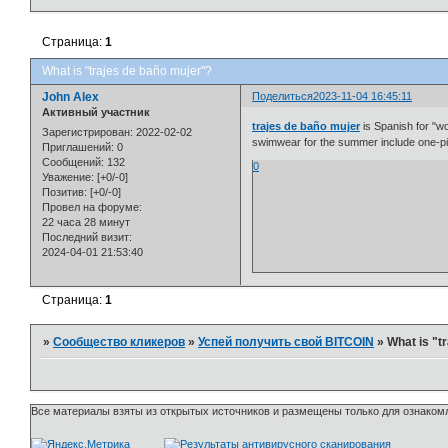
Страница:
1
What is "trajes de baño mujer"?
John Alex
Поделиться
2023-11-04 16:45:11
Активный участник
trajes de baño mujer
is Spanish for "w
Зарегистрирован
: 2022-02-02
swimwear for the summer include one-pie
Приглашений:
0
Сообщений:
132
0
Уважение:
[+0/-0]
Позитив:
[+0/-0]
Провел на форуме:
22 часа 28 минут
Последний визит:
2024-04-01 21:53:40
Страница:
1
»
Сообщество кликеров
»
Успей получить свой BITCOIN
»
What is "t
Все материалы взяты из открытых источников и размещены только для ознакомл