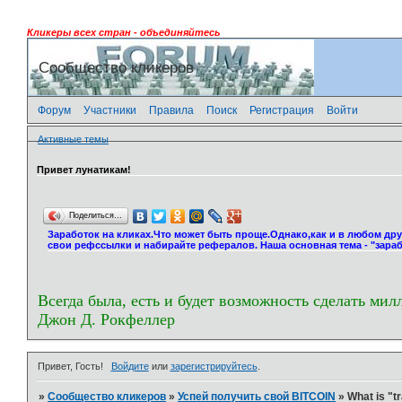
Кликеры всех стран - объединяйтесь
Сообщество кликеров
Форум
Участники
Правила
Поиск
Регистрация
Войти
Активные темы
Привет лунатикам!
Поделиться…
Заработок на кликах.Что может быть проще.Однако,как и в любом др
свои рефссылки и набирайте рефералов. Наша основная тема - "зараб
Всегда была, есть и будет возможность сделать мил
Джон Д. Рокфеллер
Привет, Гость!
Войдите
или
зарегистрируйтесь
.
»
Сообщество кликеров
»
Успей получить свой BITCOIN
»
What is "t