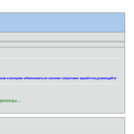
нным кликерам обмениваться своими секретами заработка,размещайте
диницы...