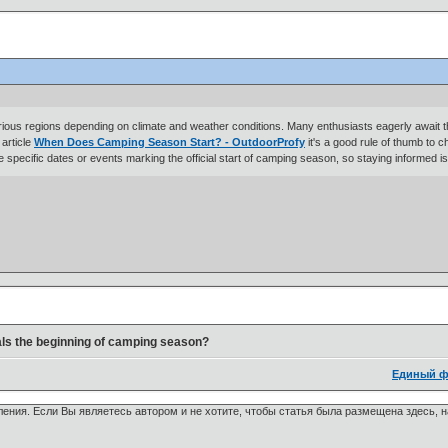
rious regions depending on climate and weather conditions. Many enthusiasts eagerly await the
article
When Does Camping Season Start? - OutdoorProfy
it's a good rule of thumb to c
specific dates or events marking the official start of camping season, so staying informed is
ls the beginning of camping season?
Единый ф
ения. Если Вы являетесь автором и не хотите, чтобы статья была размещена здесь, 