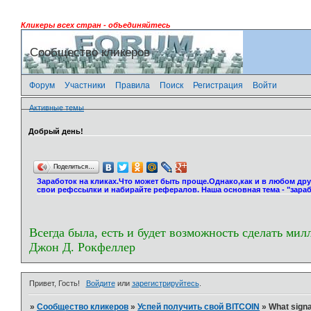
Кликеры всех стран - объединяйтесь
Сообщество кликеров
Форум
Участники
Правила
Поиск
Регистрация
Войти
Активные темы
Добрый день!
Поделиться…
Заработок на кликах.Что может быть проще.Однако,как и в любом др
свои рефссылки и набирайте рефералов. Наша основная тема - "зараб
Всегда была, есть и будет возможность сделать мил
Джон Д. Рокфеллер
Привет, Гость!
Войдите
или
зарегистрируйтесь
.
»
Сообщество кликеров
»
Успей получить свой BITCOIN
»
What signa