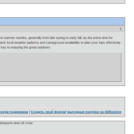
1
 warmer months, generally from late spring to early fall, as the prime time for
heck local weather patterns and campground availability to plan your trips effectively.
 key to enjoying the great outdoors.
орум поддержки
|
Создать свой форум
|
выгодные покупки на AliExpress
напишите мне об этом.