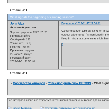
Страница:
1
What signals the beginning of camping season?
John Alex
Поделиться
2023-11-27 21:56:41
Активный участник
Camping season typically kicks off in va
Зарегистрирован
: 2022-02-02
outdoor adventures. As mentioned in the 
Приглашений:
0
Keep in mind that some areas might have 
Сообщений:
132
Уважение:
[+0/-0]
0
Позитив:
[+0/-0]
Провел на форуме:
22 часа 28 минут
Последний визит:
2024-04-01 21:53:40
Страница:
1
»
Сообщество кликеров
»
Успей получить свой BITCOIN
»
What signa
Все материалы взяты из открытых источников и размещены только для ознакомл