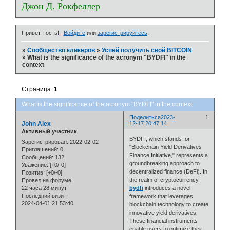
Джон Д. Рокфеллер
Привет, Гость!
Войдите
или
зарегистрируйтесь
.
»
Сообщество кликеров
»
Успей получить свой BITCOIN
»
What is the significance of the acronym "BYDFI" in the
context
Страница:
1
What is the significance of the acronym "BYDFI" in the context
Поделиться
2023-
1
John Alex
12-17 20:47:14
Активный участник
BYDFI, which stands for
Зарегистрирован
: 2022-02-02
"Blockchain Yield Derivatives
Приглашений:
0
Finance Initiative," represents a
Сообщений:
132
groundbreaking approach to
Уважение:
[+0/-0]
decentralized finance (DeFi). In
Позитив:
[+0/-0]
the realm of cryptocurrency,
Провел на форуме:
22 часа 28 минут
bydfi
introduces a novel
Последний визит:
framework that leverages
2024-04-01 21:53:40
blockchain technology to create
innovative yield derivatives.
These financial instruments
enable users to optimize their