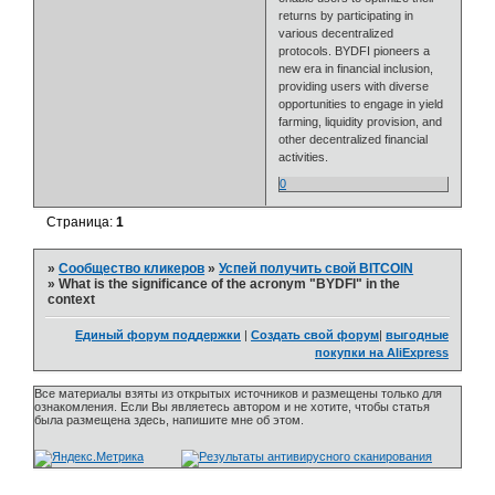
returns by participating in
various decentralized
protocols. BYDFI pioneers a
new era in financial inclusion,
providing users with diverse
opportunities to engage in yield
farming, liquidity provision, and
other decentralized financial
activities.
0
Страница:
1
»
Сообщество кликеров
»
Успей получить свой BITCOIN
»
What is the significance of the acronym "BYDFI" in the
context
Единый форум поддержки
|
Создать свой форум
|
выгодные
покупки на AliExpress
Все материалы взяты из открытых источников и размещены только для
ознакомления. Если Вы являетесь автором и не хотите, чтобы статья
была размещена здесь, напишите мне об этом.