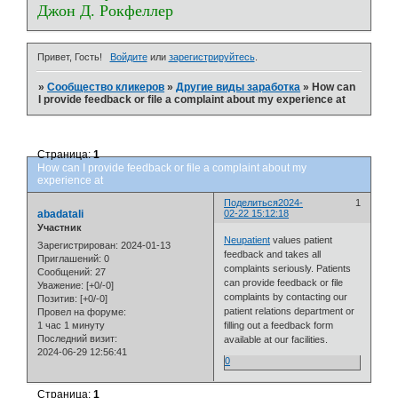
Джон Д. Рокфеллер
Привет, Гость!
Войдите
или
зарегистрируйтесь
.
»
Сообщество кликеров
»
Другие виды заработка
»
How can
I provide feedback or file a complaint about my experience at
Страница:
1
How can I provide feedback or file a complaint about my
experience at
Поделиться
2024-
1
abadatali
02-22 15:12:18
Участник
Neupatient
values patient
Зарегистрирован
: 2024-01-13
feedback and takes all
Приглашений:
0
complaints seriously. Patients
Сообщений:
27
can provide feedback or file
Уважение:
[+0/-0]
complaints by contacting our
Позитив:
[+0/-0]
patient relations department or
Провел на форуме:
1 час 1 минуту
filling out a feedback form
Последний визит:
available at our facilities.
2024-06-29 12:56:41
0
Страница:
1