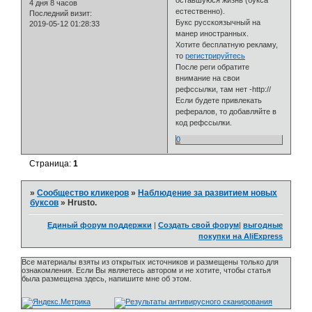
4 дня 8 часов
естественно).
Последний визит:
Букс русскоязычный на
2019-05-12 01:28:33
манер иностранных.
Хотите бесплатную рекламу,
то
регистрируйтесь
После реги обратите
внимание на свои
рефссылки, там нет -http://
Если будете привлекать
рефералов, то добавляйте в
код рефссылки.
0
Страница:
1
»
Сообщество кликеров
»
Наблюдение за развитием новых
буксов
»
Hrusto.
Единый форум поддержки
|
Создать свой форум
|
выгодные
покупки на AliExpress
Все материалы взяты из открытых источников и размещены только для
ознакомления. Если Вы являетесь автором и не хотите, чтобы статья
была размещена здесь, напишите мне об этом.