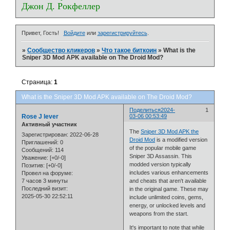
Джон Д. Рокфеллер
Привет, Гость!
Войдите
или
зарегистрируйтесь
.
»
Сообщество кликеров
»
Что такое биткоин
»
What is the
Sniper 3D Mod APK available on The Droid Mod?
Страница:
1
What is the Sniper 3D Mod APK available on The Droid Mod?
Поделиться
2024-
1
Rose J lever
03-06 00:53:49
Активный участник
The
Sniper 3D Mod APK the
Зарегистрирован
: 2022-06-28
Droid Mod
is a modified version
Приглашений:
0
of the popular mobile game
Сообщений:
114
Sniper 3D Assassin. This
Уважение:
[+0/-0]
modded version typically
Позитив:
[+0/-0]
includes various enhancements
Провел на форуме:
7 часов 3 минуты
and cheats that aren't available
Последний визит:
in the original game. These may
2025-05-30 22:52:11
include unlimited coins, gems,
energy, or unlocked levels and
weapons from the start.
It's important to note that while