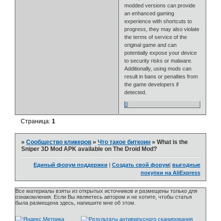
modded versions can provide
an enhanced gaming
experience with shortcuts to
progress, they may also violate
the terms of service of the
original game and can
potentially expose your device
to security risks or malware.
Additionally, using mods can
result in bans or penalties from
the game developers if
detected.
0
Страница:
1
»
Сообщество кликеров
»
Что такое биткоин
»
What is the
Sniper 3D Mod APK available on The Droid Mod?
Единый форум поддержки
|
Создать свой форум
|
выгодные
покупки на AliExpress
Все материалы взяты из открытых источников и размещены только для
ознакомления. Если Вы являетесь автором и не хотите, чтобы статья
была размещена здесь, напишите мне об этом.