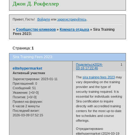
Джон Д. Рокфеллер
Привет, Гость!
Войдите
или
зарегистрируйтесь
.
»
Сообщество кликеров
»
Комната отдыха
»
Sira Training
Fees 2023:
Страница:
1
Sira Training Fees 2023:
Поделиться
2024-
1
elitehypermarket
03-16 17:22:46
Активный участник
The
sira training fees 2023
may
Зарегистрирован
: 2023-01-11
vary depending on the training
Приглашений:
0
provider and the type of
Сообщений:
51
security training required. It is
Уважение:
[+0/-0]
essential for individuals seeking
Позитив:
[+0/-0]
Sira certification to inquire
Провел на форуме:
6 часов 2 минуты
directly with accredited training
Последний визит:
centers for the most up-to-date
2026-03-09 07:52:15
fee schedules and course
offerings.
Отредактировано
elitehypermarket (2024-03-19