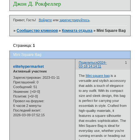
Джон Д. Рокфеллер
Привет, Гость!
Войдите
или
зарегистрируйтесь
.
»
Сообщество кликеров
»
Комната отдыха
»
Mini Square Bag
Страница:
1
Mini Square Bag
Поделиться
2024-
1
elitehypermarket
03-18 14:14:11
Активный участник
The
Mini square bag
is a
Зарегистрирован
: 2023-01-11
versatile and stylish accessory
Приглашений:
0
that adds a touch of elegance
Сообщений:
51
to any outfit. With its compact
Уважение:
[+0/-0]
size and sleek design, this bag
Позитив:
[+0/-0]
is perfect for carrying your
Провел на форуме:
6 часов 2 минуты
essentials in style. Crafted from
Последний визит:
high-quality materials, it
2026-03-09 07:52:15
features a square silhouette
that exudes sophistication. The
Mini Square Bag is ideal for
everyday use, whether you're
running errands or heading out