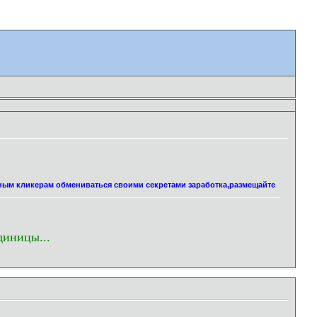
нным кликерам обмениваться своими секретами заработка,размещайте
диницы...