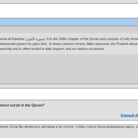
). It is the 108th chapter of the Quran and consists of only three verses. Al-Kawthar, which translates to "The Abundance" or "The Goodness," is a
uhammad (peace be upon him). In these concise verses, Allah reassures the Prophet about 
 worship and is often recited in daily prayers and on various occasions.
rtest surah in the Quran?
Единый ф
ения. Если Вы являетесь автором и не хотите, чтобы статья была размещена здесь, 