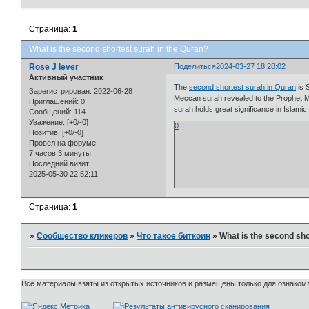
Страница:
1
What is the second shortest surah in the Quran?
Rose J lever
Поделиться
2024-03-27 18:28:02
Активный участник
The
second shortest surah in Quran
is Surah Al-Kawthar (سورة الكوثر
Зарегистрирован
: 2022-06-28
Meccan surah revealed to the Prophet M
Приглашений:
0
surah holds great significance in Islamic
Сообщений:
114
Уважение:
[+0/-0]
0
Позитив:
[+0/-0]
Провел на форуме:
7 часов 3 минуты
Последний визит:
2025-05-30 22:52:11
Страница:
1
»
Сообщество кликеров
»
Что такое биткоин
»
What is the second sho
Все материалы взяты из открытых источников и размещены только для ознакомл