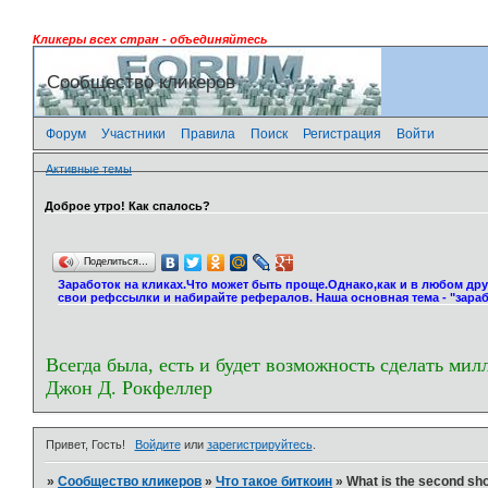
Кликеры всех стран - объединяйтесь
Сообщество кликеров
Форум
Участники
Правила
Поиск
Регистрация
Войти
Активные темы
Доброе утро! Как спалось?
Поделиться…
Заработок на кликах.Что может быть проще.Однако,как и в любом др
свои рефссылки и набирайте рефералов. Наша основная тема - "зараб
Всегда была, есть и будет возможность сделать мил
Джон Д. Рокфеллер
Привет, Гость!
Войдите
или
зарегистрируйтесь
.
»
Сообщество кликеров
»
Что такое биткоин
»
What is the second sho