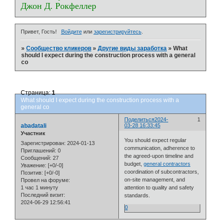
Джон Д. Рокфеллер
Привет, Гость!
Войдите
или
зарегистрируйтесь
.
»
Сообщество кликеров
»
Другие виды заработка
»
What
should I expect during the construction process with a general
co
Страница:
1
What should I expect during the construction process with a
general co
Поделиться
2024-
1
abadatali
03-28 16:33:45
Участник
You should expect regular
Зарегистрирован
: 2024-01-13
communication, adherence to
Приглашений:
0
the agreed-upon timeline and
Сообщений:
27
budget,
general contractors
Уважение:
[+0/-0]
coordination of subcontractors,
Позитив:
[+0/-0]
on-site management, and
Провел на форуме:
1 час 1 минуту
attention to quality and safety
Последний визит:
standards.
2024-06-29 12:56:41
0