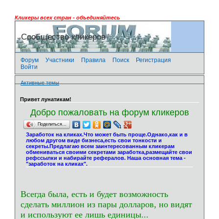
Кликеры всех стран - объединяйтесь
Сообщество кликеров
Форум
Участники
Правила
Поиск
Регистрация
Войти
Активные темы
Привет лунатикам!
Добро пожаловать на форум кликеров
Поделиться…
Заработок на кликах.Что может быть проще.Однако,как и в
любом другом виде бизнеса,есть свои тонкости и
секреты.Предлагаю всем заинтересованным кликерам
обмениваться своими секретами заработка,размещайте свои
рефссылки и набирайте рефералов. Наша основная тема -
"заработок на кликах".
Всегда была, есть и будет возможность
сделать миллион из пары долларов, но видят
и используют ее лишь единицы...