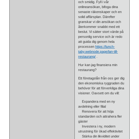
och smidig. Fyll i vår
onlineansökan, bifoga dina
senaste räkenskaper och en
solid affärsplan. Därefter
granskar vi din ansökan och
återkommer snabbt med ett
beslut. Vi sätter stort värde på
personlig service och är redo
att guida dig genom hela
processen
https://lunch-
taby.webnode.page/lan-till-
restaurang/
.
Hur kan jag finansiera min
restaurang?
Ett företagslån från oss ger dig
den ekonomiska ryggraden du
behöver för att förverkliga dina
visioner. Oavsett om du vill:
Expandera med en ny
avdelning eller filial
Renovera för att höja
standarden och attrahera fler
gäster
Investera i ny, modern
utrustning för ökad effektivitet
Stärka din likviditet under