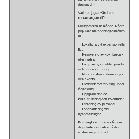
dagliga drift.
Vad kan jag använda ett
restauranglån till?
Möjligheterna är många! Några
populära användningsområden
är:
Lokalhyra vid expansion eller
flytt
Renovering av kök, bardisk
eller matsal
Inköp av nya möbler, porslin
och annan inredning
Marknadsföringskampanjer
och events
Likviditetsförstärkning under
lågsäsong
Uppgradering av
köksutrustning och inventarier
Utbildning av personal
Lönehantering vid
nyanställningar
Kort sagt - ett företagslån ger
dig friheten att satsa på din
restaurangs framtid.