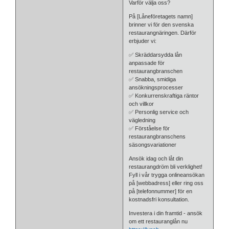
Varför välja oss?
På [Låneföretagets namn]
brinner vi för den svenska
restaurangnäringen. Därför
erbjuder vi:
✅ Skräddarsydda lån
anpassade för
restaurangbranschen
✅ Snabba, smidiga
ansökningsprocesser
✅ Konkurrenskraftiga räntor
och villkor
✅ Personlig service och
vägledning
✅ Förståelse för
restaurangbranschens
säsongsvariationer
Ansök idag och låt din
restaurangdröm bli verklighet!
Fyll i vår trygga onlineansökan
på [webbadress] eller ring oss
på [telefonnummer] för en
kostnadsfri konsultation.
Investera i din framtid - ansök
om ett restauranglån nu