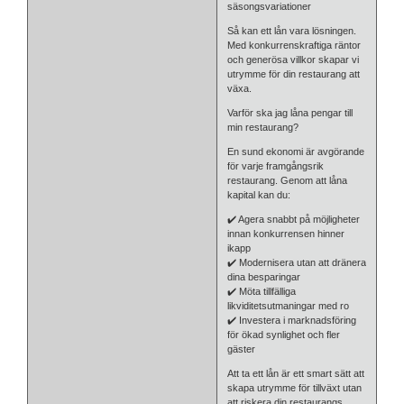
säsongsvariationer
Så kan ett lån vara lösningen.
Med konkurrenskraftiga räntor
och generösa villkor skapar vi
utrymme för din restaurang att
växa.
Varför ska jag låna pengar till
min restaurang?
En sund ekonomi är avgörande
för varje framgångsrik
restaurang. Genom att låna
kapital kan du:
✔️ Agera snabbt på möjligheter
innan konkurrensen hinner
ikapp
✔️ Modernisera utan att dränera
dina besparingar
✔️ Möta tillfälliga
likviditetsutmaningar med ro
✔️ Investera i marknadsföring
för ökad synlighet och fler
gäster
Att ta ett lån är ett smart sätt att
skapa utrymme för tillväxt utan
att riskera din restaurangs