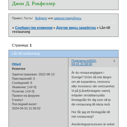
Джон Д. Рокфеллер
Привет, Гость!
Войдите
или
зарегистрируйтесь
.
»
Сообщество кликеров
»
Другие виды заработка
»
Lån till
restaurang
Страница:
1
Lån till restaurang
Поделиться
2024-
1
Otted
04-01 21:58:00
Новичок
Är du restaurangägare i
Зарегистрирован
: 2022-08-13
Sverige? Dröm då inte längre
Приглашений:
0
om att expandera, renovera
Сообщений:
8
eller investera i din verksamhet.
Уважение:
[+0/-0]
Vi på [Låneföretagets namn]
Позитив:
[+0/-0]
erbjuder skräddarsydda
Провел на форуме:
9 минут
företagslån för dig som vill ta
Последний визит:
din restaurang till nästa nivå.
2024-04-01 21:58:02
Hur får jag ett företagslån till
min restaurang?
Ansökningsprocessen är enkel