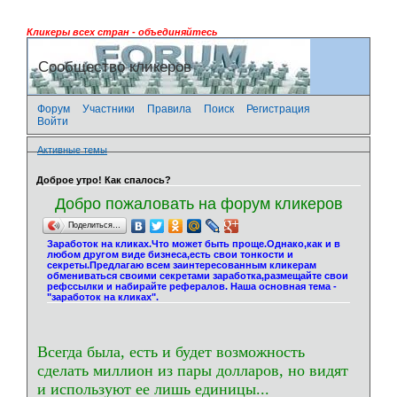
Кликеры всех стран - объединяйтесь
Сообщество кликеров
Форум
Участники
Правила
Поиск
Регистрация
Войти
Активные темы
Доброе утро! Как спалось?
Добро пожаловать на форум кликеров
Поделиться…
Заработок на кликах.Что может быть проще.Однако,как и в
любом другом виде бизнеса,есть свои тонкости и
секреты.Предлагаю всем заинтересованным кликерам
обмениваться своими секретами заработка,размещайте свои
рефссылки и набирайте рефералов. Наша основная тема -
"заработок на кликах".
Всегда была, есть и будет возможность
сделать миллион из пары долларов, но видят
и используют ее лишь единицы...