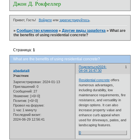
Джон Д. Рокфеллер
Привет, Гость!
Войдите
или
зарегистрируйтесь
.
»
Сообщество кликеров
»
Другие виды заработка
»
What are
the benefits of using residential concrete?
Страница:
1
What are the benefits of using residential concrete?
Поделиться
2024-
1
abadatali
04-04 16:47:30
Участник
Residential concrete
offers
Зарегистрирован
: 2024-01-13
numerous advantages,
Приглашений:
0
including durability, low
Сообщений:
27
maintenance requirements, fire
Уважение:
[+0/-0]
resistance, and versatility in
Позитив:
[+0/-0]
design options. It can also
Провел на форуме:
1 час 1 минуту
increase property value and
Последний визит:
enhance curb appeal when
2024-06-29 12:56:41
used for driveways, patios, and
landscaping features.
0