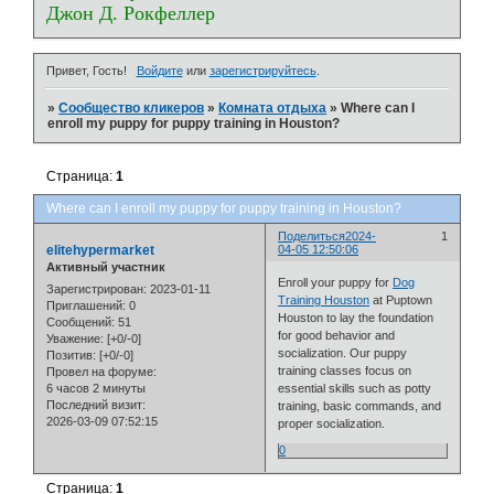
Джон Д. Рокфеллер
Привет, Гость!
Войдите
или
зарегистрируйтесь
.
»
Сообщество кликеров
»
Комната отдыха
»
Where can I
enroll my puppy for puppy training in Houston?
Страница:
1
Where can I enroll my puppy for puppy training in Houston?
Поделиться
2024-
1
elitehypermarket
04-05 12:50:06
Активный участник
Enroll your puppy for
Dog
Зарегистрирован
: 2023-01-11
Training Houston
at Puptown
Приглашений:
0
Houston to lay the foundation
Сообщений:
51
for good behavior and
Уважение:
[+0/-0]
socialization. Our puppy
Позитив:
[+0/-0]
training classes focus on
Провел на форуме:
6 часов 2 минуты
essential skills such as potty
Последний визит:
training, basic commands, and
2026-03-09 07:52:15
proper socialization.
0
Страница:
1