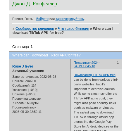
Джон Д. Рокфеллер
Привет, Гость!
Войдите
или
зарегистрируйтесь
.
»
Сообщество кликеров
»
Что такое биткоин
»
Where can I
download TikTok APK for free?
Страница:
1
Where can I download TikTok APK for free?
Поделиться
2024-
1
Rose J lever
04-19 17:45:18
Активный участник
Downloading TikTok APK free
Зарегистрирован
: 2022-06-28
can be done from various third-
Приглашений:
0
party websites, but it's
Сообщений:
114
important to exercise caution.
Уважение:
[+0/-0]
While some sites may offer the
Позитив:
[+0/-0]
TikTok APK at no cost, they
Провел на форуме:
7 часов 3 минуты
might also pose security risks
Последний визит:
such as malware or viruses.
2025-05-30 22:52:11
The safest way to download
TikTok is through official app
stores like the Google Play
Store for Android devices or the
Apple App Store for iOS