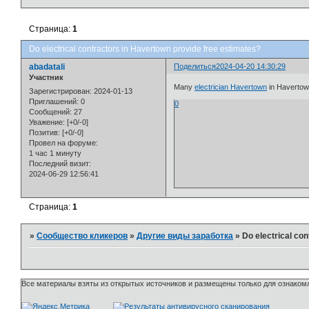
Страница:
1
Do electrical contractors in Havertown provide free estimates?
abadatali
Поделиться
2024-04-20 14:30:29
Участник
Many
electrician Havertown
in Havertown
Зарегистрирован
: 2024-01-13
Приглашений:
0
0
Сообщений:
27
Уважение:
[+0/-0]
Позитив:
[+0/-0]
Провел на форуме:
1 час 1 минуту
Последний визит:
2024-06-29 12:56:41
Страница:
1
»
Сообщество кликеров
»
Другие виды заработка
»
Do electrical co
Все материалы взяты из открытых источников и размещены только для ознакомл