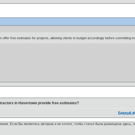
 offer free estimates for projects, allowing clients to budget accordingly before committing t
ntractors in Havertown provide free estimates?
Единый ф
ения. Если Вы являетесь автором и не хотите, чтобы статья была размещена здесь, 