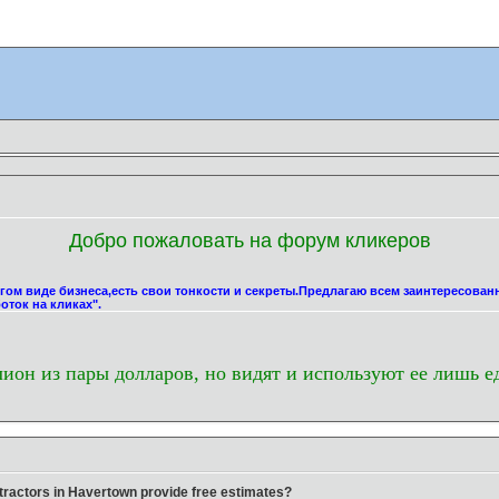
Добро пожаловать на форум кликеров
угом виде бизнеса,есть свои тонкости и секреты.Предлагаю всем заинтересова
оток на кликах".
лион из пары долларов, но видят и используют ее лишь е
ntractors in Havertown provide free estimates?