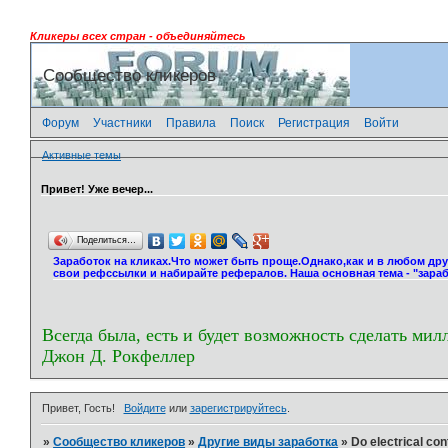
Кликеры всех стран - объединяйтесь
Сообщество кликеров
Форум
Участники
Правила
Поиск
Регистрация
Войти
Активные темы
Привет! Уже вечер...
Поделиться…
Заработок на кликах.Что может быть проще.Однако,как и в любом др
свои рефссылки и набирайте рефералов. Наша основная тема - "зараб
Всегда была, есть и будет возможность сделать мил
Джон Д. Рокфеллер
Привет, Гость!
Войдите
или
зарегистрируйтесь
.
»
Сообщество кликеров
»
Другие виды заработка
»
Do electrical co