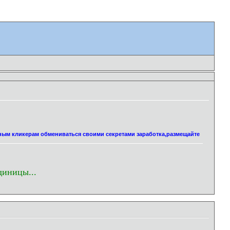
нным кликерам обмениваться своими секретами заработка,размещайте
диницы...