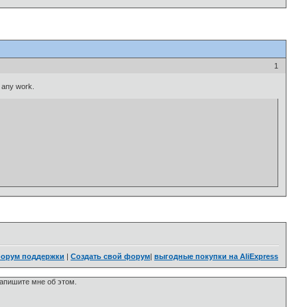
1
o any work.
орум поддержки
|
Создать свой форум
|
выгодные покупки на AliExpress
напишите мне об этом.