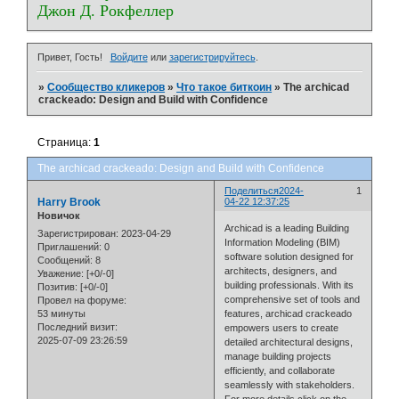
Джон Д. Рокфеллер
Привет, Гость!
Войдите
или
зарегистрируйтесь
.
»
Сообщество кликеров
»
Что такое биткоин
»
The archicad
crackeado: Design and Build with Confidence
Страница:
1
The archicad crackeado: Design and Build with Confidence
Поделиться
2024-
1
Harry Brook
04-22 12:37:25
Новичок
Archicad is a leading Building
Зарегистрирован
: 2023-04-29
Information Modeling (BIM)
Приглашений:
0
software solution designed for
Сообщений:
8
architects, designers, and
Уважение:
[+0/-0]
building professionals. With its
Позитив:
[+0/-0]
comprehensive set of tools and
Провел на форуме:
53 минуты
features, archicad crackeado
Последний визит:
empowers users to create
2025-07-09 23:26:59
detailed architectural designs,
manage building projects
efficiently, and collaborate
seamlessly with stakeholders.
For more details click on the