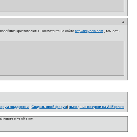
4
в новейшие криптовалюты. Посмотрите на сайте
http://tkeycoin.com
, там есть
орум поддержки
|
Создать свой форум
|
выгодные покупки на AliExpress
напишите мне об этом.