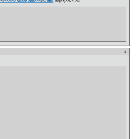
t/ru/cherniy-spisok-obmennikov.html
перед обменом
3