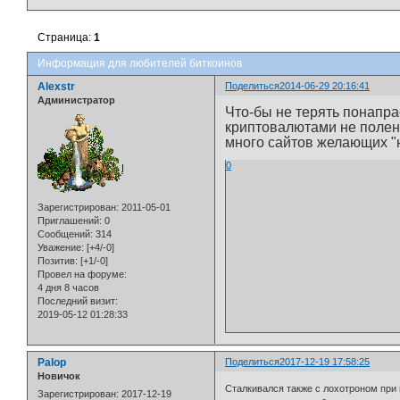
Страница:
1
Информация для любителей биткоинов
Alexstr
Поделиться
2014-06-29 20:16:41
Администратор
Что-бы не терять понапра
криптовалютами не полен
много сайтов желающих "н
0
Зарегистрирован
: 2011-05-01
Приглашений:
0
Сообщений:
314
Уважение:
[+4/-0]
Позитив:
[+1/-0]
Провел на форуме:
4 дня 8 часов
Последний визит:
2019-05-12 01:28:33
Palop
Поделиться
2017-12-19 17:58:25
Новичок
Сталкивался также с лохотроном при
Зарегистрирован
: 2017-12-19