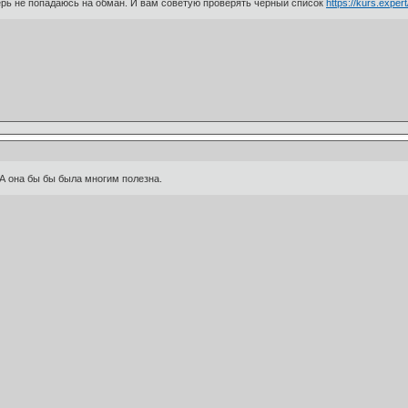
рь не попадаюсь на обман. И вам советую проверять черный список
https://kurs.exper
А она бы бы была многим полезна.