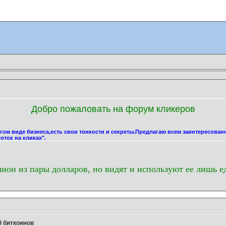
Добро пожаловать на форум кликеров
угом виде бизнеса,есть свои тонкости и секреты.Предлагаю всем заинтересова
оток на кликах".
лион из пары долларов, но видят и используют ее лишь е
 биткоинов