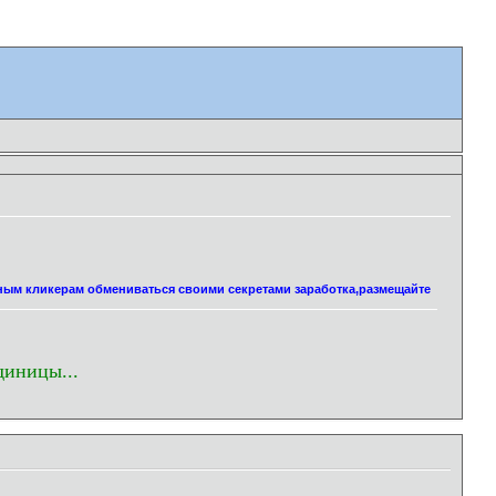
нным кликерам обмениваться своими секретами заработка,размещайте
диницы...