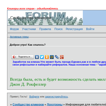
Кликеры всех стран - объединяйтесь
Сообщество кликеров
Форум
Участники
Правила
Поиск
Регистрация
Войти
Активные темы
Доброе утро! Как спалось?
Поделиться…
Заработок на кликах.Что может быть проще.Однако,как и в любом др
свои рефссылки и набирайте рефералов. Наша основная тема - "зараб
Всегда была, есть и будет возможность сделать мил
Джон Д. Рокфеллер
Привет, Гость!
Войдите
или
зарегистрируйтесь
.
»
Сообщество кликеров
»
Лохотроны
»
Информация для любителей