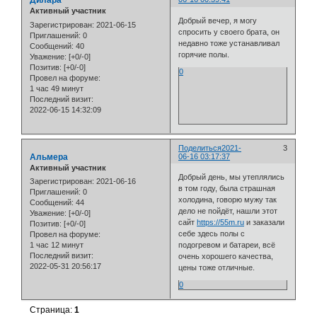
Дилара
Активный участник
Добрый вечер, я могу
Зарегистрирован
: 2021-06-15
спросить у своего брата, он
Приглашений:
0
недавно тоже устанавливал
Сообщений:
40
горячие полы.
Уважение:
[+0/-0]
Позитив:
[+0/-0]
0
Провел на форуме:
1 час 49 минут
Последний визит:
2022-06-15 14:32:09
Поделиться
2021-
3
Альмера
06-16 03:17:37
Активный участник
Добрый день, мы утеплялись
Зарегистрирован
: 2021-06-16
в том году, была страшная
Приглашений:
0
холодина, говорю мужу так
Сообщений:
44
дело не пойдёт, нашли этот
Уважение:
[+0/-0]
сайт
https://55m.ru
и заказали
Позитив:
[+0/-0]
себе здесь полы с
Провел на форуме:
1 час 12 минут
подогревом и батареи, всё
Последний визит:
очень хорошего качества,
2022-05-31 20:56:17
цены тоже отличные.
0
Страница:
1