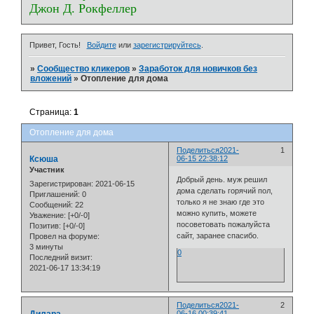
Джон Д. Рокфеллер
Привет, Гость!
Войдите
или
зарегистрируйтесь
.
»
Сообщество кликеров
»
Заработок для новичков без
вложений
»
Отопление для дома
Страница:
1
Отопление для дома
Поделиться
2021-
1
Ксюша
06-15 22:38:12
Участник
Добрый день. муж решил
Зарегистрирован
: 2021-06-15
дома сделать горячий пол,
Приглашений:
0
только я не знаю где это
Сообщений:
22
можно купить, можете
Уважение:
[+0/-0]
посоветовать пожалуйста
Позитив:
[+0/-0]
сайт, заранее спасибо.
Провел на форуме:
3 минуты
0
Последний визит:
2021-06-17 13:34:19
Поделиться
2021-
2
06-16 00:39:41