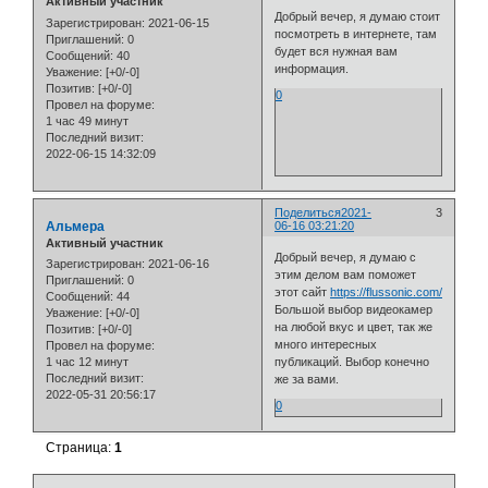
Активный участник
Добрый вечер, я думаю стоит
Зарегистрирован
: 2021-06-15
посмотреть в интернете, там
Приглашений:
0
будет вся нужная вам
Сообщений:
40
информация.
Уважение:
[+0/-0]
Позитив:
[+0/-0]
0
Провел на форуме:
1 час 49 минут
Последний визит:
2022-06-15 14:32:09
Поделиться
2021-
3
Альмера
06-16 03:21:20
Активный участник
Добрый вечер, я думаю с
Зарегистрирован
: 2021-06-16
этим делом вам поможет
Приглашений:
0
этот сайт
https://flussonic.com/
Сообщений:
44
Большой выбор видеокамер
Уважение:
[+0/-0]
на любой вкус и цвет, так же
Позитив:
[+0/-0]
много интересных
Провел на форуме:
1 час 12 минут
публикаций. Выбор конечно
Последний визит:
же за вами.
2022-05-31 20:56:17
0
Страница:
1