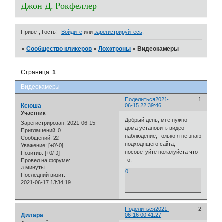
Джон Д. Рокфеллер
Привет, Гость!
Войдите
или
зарегистрируйтесь
.
»
Сообщество кликеров
»
Лохотроны
»
Видеокамеры
Страница:
1
Видеокамеры
Поделиться
2021-
1
Ксюша
06-15 22:39:46
Участник
Добрый день, мне нужно
Зарегистрирован
: 2021-06-15
дома установить видео
Приглашений:
0
наблюдение, только я не знаю
Сообщений:
22
подходящего сайта,
Уважение:
[+0/-0]
посоветуйте пожалуйста что
Позитив:
[+0/-0]
то.
Провел на форуме:
3 минуты
0
Последний визит:
2021-06-17 13:34:19
Поделиться
2021-
2
Дилара
06-16 00:41:27