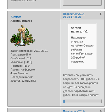
2014-09-25 12:20:59
Поделиться
2014-
5
Alexstr
05-16 17:26:27
Администратор
serdon
написал(а):
Наконец-то
открылся
Автобукс.Сегодня
работать
Зарегистрирован
: 2011-05-01
начал.При входе
Приглашений:
0
100 рублей
Сообщений:
314
подарили.
Уважение:
[+4/-0]
Позитив:
[+1/-0]
Провел на форуме:
4 дня 8 часов
Хотелось бы услышать
Последний визит:
подробности. 100 рублей и я
2019-05-12 01:28:33
получил, вот только работа
не идет. За весь день
удалось заработать аж 1
рубль. Сайт наглухо виснет.
0
Поделиться
2014-
6