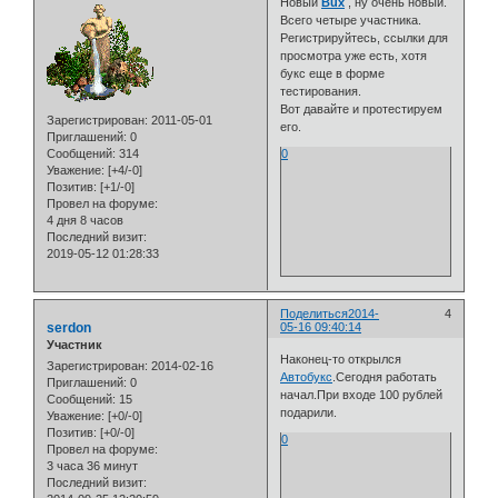
Новый
Bux
, ну очень новый.
Всего четыре участника.
Регистрируйтесь, ссылки для
просмотра уже есть, хотя
букс еще в форме
тестирования.
Вот давайте и протестируем
Зарегистрирован
: 2011-05-01
его.
Приглашений:
0
Сообщений:
314
0
Уважение:
[+4/-0]
Позитив:
[+1/-0]
Провел на форуме:
4 дня 8 часов
Последний визит:
2019-05-12 01:28:33
Поделиться
2014-
4
serdon
05-16 09:40:14
Участник
Наконец-то открылся
Зарегистрирован
: 2014-02-16
Автобукс
.Сегодня работать
Приглашений:
0
начал.При входе 100 рублей
Сообщений:
15
подарили.
Уважение:
[+0/-0]
Позитив:
[+0/-0]
0
Провел на форуме:
3 часа 36 минут
Последний визит: