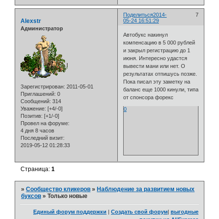
Поделиться
2014-
7
Alexstr
05-24 16:51:29
Администратор
Автобукс накинул
компенсацию в 5 000 рублей
и закрыл регистрацию до 1
июня. Интересно удастся
вывести мани или нет. О
результатах отпишусь позже.
Пока писал эту заметку на
Зарегистрирован
: 2011-05-01
баланс еще 1000 кинули, типа
Приглашений:
0
от спонсора форекс
Сообщений:
314
Уважение:
[+4/-0]
0
Позитив:
[+1/-0]
Провел на форуме:
4 дня 8 часов
Последний визит:
2019-05-12 01:28:33
Страница:
1
»
Сообщество кликеров
»
Наблюдение за развитием новых
буксов
»
Только новые
Единый форум поддержки
|
Создать свой форум
|
выгодные