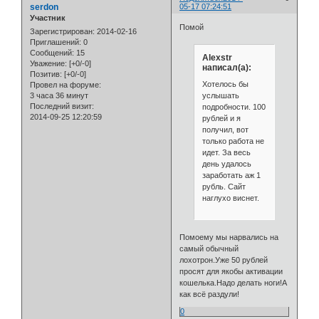
serdon
05-17 07:24:51
Участник
Помой
Зарегистрирован
: 2014-02-16
Приглашений:
0
Сообщений:
15
Alexstr
Уважение:
[+0/-0]
написал(а):
Позитив:
[+0/-0]
Хотелось бы
Провел на форуме:
услышать
3 часа 36 минут
Последний визит:
подробности. 100
2014-09-25 12:20:59
рублей и я
получил, вот
только работа не
идет. За весь
день удалось
заработать аж 1
рубль. Сайт
наглухо виснет.
Помоему мы нарвались на
самый обычный
лохотрон.Уже 50 рублей
просят для якобы активации
кошелька.Надо делать ноги!А
как всё раздули!
0