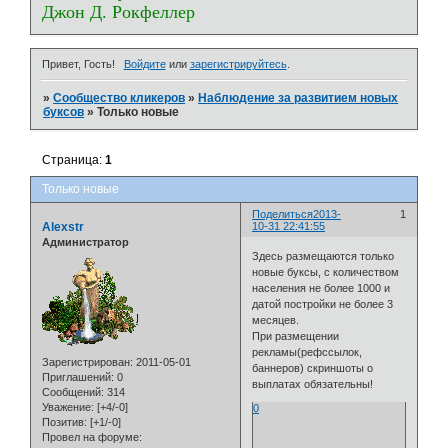
Джон Д. Рокфеллер
Привет, Гость!
Войдите
или
зарегистрируйтесь
.
»
Сообщество кликеров
»
Наблюдение за развитием новых
буксов
»
Только новые
Страница:
1
Только новые
Поделиться
2013-
1
Alexstr
10-31 22:41:55
Администратор
Здесь размещаются только
новые буксы, с количеством
населения не более 1000 и
датой постройки не более 3
месяцев.
При размещении
рекламы(рефссылок,
Зарегистрирован
: 2011-05-01
баннеров) скриншоты о
Приглашений:
0
выплатах обязательны!
Сообщений:
314
Уважение:
[+4/-0]
0
Позитив:
[+1/-0]
Провел на форуме: