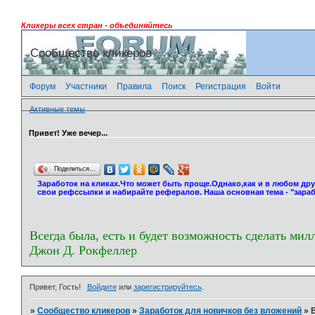
Кликеры всех стран - объединяйтесь
Сообщество кликеров
Форум
Участники
Правила
Поиск
Регистрация
Войти
Активные темы
Привет! Уже вечер...
Поделиться…
Заработок на кликах.Что может быть проще.Однако,как и в любом др
свои рефссылки и набирайте рефералов. Наша основная тема - "зараб
Всегда была, есть и будет возможность сделать мил
Джон Д. Рокфеллер
Привет, Гость!
Войдите
или
зарегистрируйтесь
.
»
Сообщество кликеров
»
Заработок для новичков без вложений
»