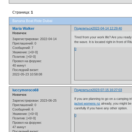
Страница:
1
Banana Boat Ride Dubai
Maria Walker
Поделиться
2022-04-14 12:29:40
Новичок
Tired from your work life? Are you ready
Зарегистрирован
: 2022-04-14
the wave. It is located right in front of R
Приглашений:
0
Сообщений:
7
0
Уважение:
[+0/-0]
Позитив:
[+0/-0]
Провел на форуме:
40 минут
Последний визит:
2022-05-23 10:58:08
luccymoroco68
Поделиться
2023-07-15 16:27:03
Новичок
If you are planning to go on a camping tr
Зарегистрирован
: 2023-06-25
jacket womens nz
already, you might be 
Приглашений:
0
carefully if you have any other option.
Сообщений:
6
Уважение:
[+0/-0]
0
Позитив:
[+0/-0]
Провел на форуме:
47 минут
Последний визит: