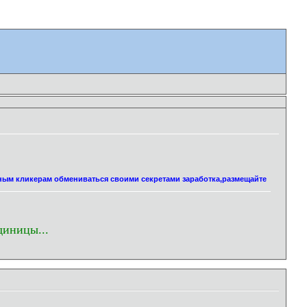
нным кликерам обмениваться своими секретами заработка,размещайте
диницы...