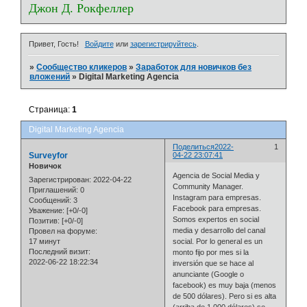
Джон Д. Рокфеллер
Привет, Гость!
Войдите
или
зарегистрируйтесь
.
»
Сообщество кликеров
»
Заработок для новичков без
вложений
»
Digital Marketing Agencia
Страница:
1
Digital Marketing Agencia
Поделиться
2022-
1
Surveyfor
04-22 23:07:41
Новичок
Agencia de Social Media y
Зарегистрирован
: 2022-04-22
Community Manager.
Приглашений:
0
Instagram para empresas.
Сообщений:
3
Facebook para empresas.
Уважение:
[+0/-0]
Somos expertos en social
Позитив:
[+0/-0]
media y desarrollo del canal
Провел на форуме:
17 минут
social. Por lo general es un
Последний визит:
monto fijo por mes si la
2022-06-22 18:22:34
inversión que se hace al
anunciante (Google o
facebook) es muy baja (menos
de 500 dólares). Pero si es alta
(arriba de 1,000 dólares) se