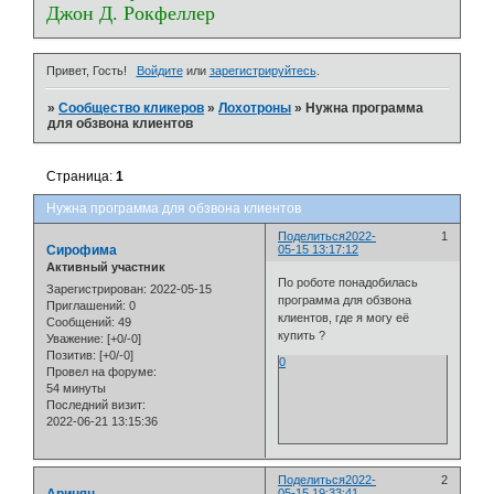
Джон Д. Рокфеллер
Привет, Гость!
Войдите
или
зарегистрируйтесь
.
»
Сообщество кликеров
»
Лохотроны
»
Нужна программа
для обзвона клиентов
Страница:
1
Нужна программа для обзвона клиентов
Поделиться
2022-
1
Сирофима
05-15 13:17:12
Активный участник
По роботе понадобилась
Зарегистрирован
: 2022-05-15
программа для обзвона
Приглашений:
0
клиентов, где я могу её
Сообщений:
49
купить ?
Уважение:
[+0/-0]
Позитив:
[+0/-0]
0
Провел на форуме:
54 минуты
Последний визит:
2022-06-21 13:15:36
Поделиться
2022-
2
05-15 19:33:41