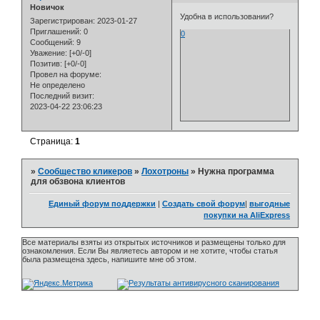
Новичок
Удобна в использовании?
Зарегистрирован
: 2023-01-27
Приглашений:
0
0
Сообщений:
9
Уважение:
[+0/-0]
Позитив:
[+0/-0]
Провел на форуме:
Не определено
Последний визит:
2023-04-22 23:06:23
Страница:
1
»
Сообщество кликеров
»
Лохотроны
»
Нужна программа
для обзвона клиентов
Единый форум поддержки
|
Создать свой форум
|
выгодные
покупки на AliExpress
Все материалы взяты из открытых источников и размещены только для
ознакомления. Если Вы являетесь автором и не хотите, чтобы статья
была размещена здесь, напишите мне об этом.