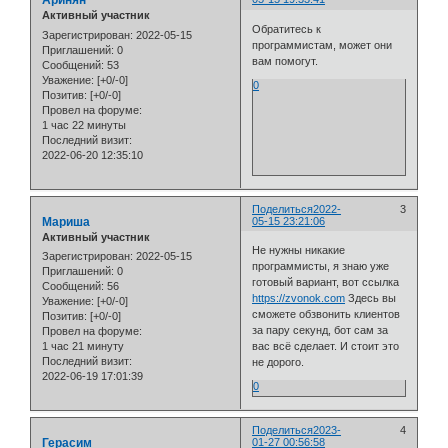
Аринян
Активный участник
Обратитесь к
Зарегистрирован
: 2022-05-15
программистам, может они
Приглашений:
0
вам помогут.
Сообщений:
53
Уважение:
[+0/-0]
0
Позитив:
[+0/-0]
Провел на форуме:
1 час 22 минуты
Последний визит:
2022-06-20 12:35:10
Поделиться
2022-
3
Мариша
05-15 23:21:06
Активный участник
Не нужны никакие
Зарегистрирован
: 2022-05-15
программисты, я знаю уже
Приглашений:
0
готовый вариант, вот ссылка
Сообщений:
56
https://zvonok.com
Здесь вы
Уважение:
[+0/-0]
сможете обзвонить клиентов
Позитив:
[+0/-0]
за пару секунд, бот сам за
Провел на форуме:
1 час 21 минуту
вас всё сделает. И стоит это
Последний визит:
не дорого.
2022-06-19 17:01:39
0
Поделиться
2023-
4
Герасим
01-27 00:56:58