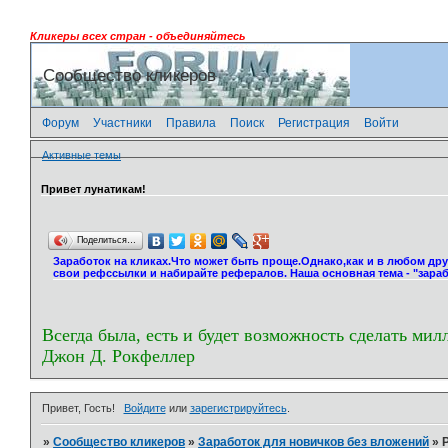
Кликеры всех стран - объединяйтесь
Сообщество кликеров
Форум
Участники
Правила
Поиск
Регистрация
Войти
Активные темы
Привет лунатикам!
Поделиться…
Заработок на кликах.Что может быть проще.Однако,как и в любом др
свои рефссылки и набирайте рефералов. Наша основная тема - "зараб
Всегда была, есть и будет возможность сделать мил
Джон Д. Рокфеллер
Привет, Гость!
Войдите
или
зарегистрируйтесь
.
»
Сообщество кликеров
»
Заработок для новичков без вложений
»