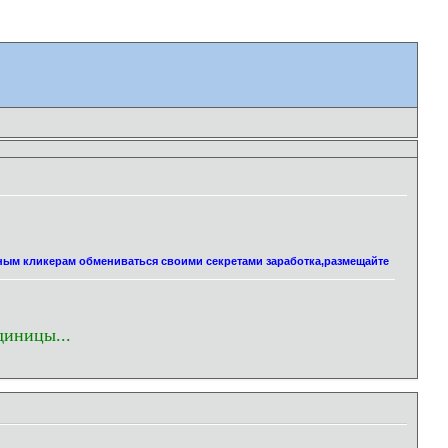
нным кликерам обмениваться своими секретами заработка,размещайте
диницы...