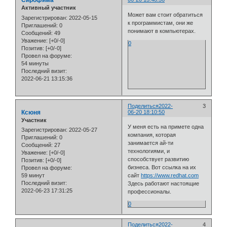
Сирофима
Активный участник
Может вам стоит обратиться
Зарегистрирован
: 2022-05-15
к программистам, они же
Приглашений:
0
понимают в компьютерах.
Сообщений:
49
Уважение:
[+0/-0]
0
Позитив:
[+0/-0]
Провел на форуме:
54 минуты
Последний визит:
2022-06-21 13:15:36
Поделиться
2022-
3
Ксюня
06-20 18:10:50
Участник
У меня есть на примете одна
Зарегистрирован
: 2022-05-27
компания, которая
Приглашений:
0
занимается ай-ти
Сообщений:
27
технологиями, и
Уважение:
[+0/-0]
способствует развитию
Позитив:
[+0/-0]
бизнеса. Вот ссылка на их
Провел на форуме:
59 минут
сайт
https://www.redhat.com
Последний визит:
Здесь работают настоящие
2022-06-23 17:31:25
профессионалы.
0
Поделиться
2022-
4