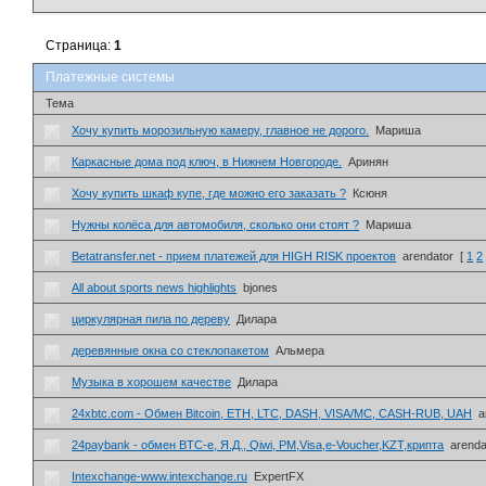
Страница:
1
Платежные системы
Тема
Хочу купить морозильную камеру, главное не дорого.
Мариша
Каркасные дома под ключ, в Нижнем Новгороде.
Аринян
Хочу купить шкаф купе, где можно его заказать ?
Ксюня
Нужны колёса для автомобиля, сколько они стоят ?
Мариша
Betatransfer.net - прием платежей для HIGH RISK проектов
arendator
[
1
2
All about sports news highlights
bjones
циркулярная пила по дереву
Дилара
деревянные окна со стеклопакетом
Альмера
Музыка в хорошем качестве
Дилара
24xbtc.com - Обмен Bitcoin, ETH, LTC, DASH, VISA/MC, CASH-RUB, UAH
a
24paybank - обмен BTC-e, Я.Д., Qiwi, PM,Visa,e-Voucher,KZT,крипта
arenda
Intexchange-www.intexchange.ru
ExpertFX