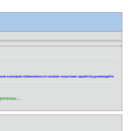
нным кликерам обмениваться своими секретами заработка,размещайте
диницы...