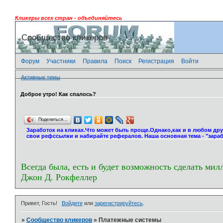
Кликеры всех стран - объединяйтесь
Сообщество кликеров
Форум
Участники
Правила
Поиск
Регистрация
Войти
Активные темы
Доброе утро! Как спалось?
Поделиться…
Заработок на кликах.Что может быть проще.Однако,как и в любом др
свои рефссылки и набирайте рефералов. Наша основная тема - "зараб
Всегда была, есть и будет возможность сделать мил
Джон Д. Рокфеллер
Привет, Гость!
Войдите
или
зарегистрируйтесь
.
»
Сообщество кликеров
»
Платежные системы