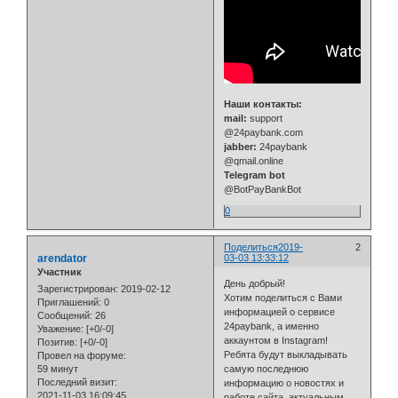
Наши контакты:
mail:
support
@24paybank.com
jabber:
24paybank
@qmail.online
Telegram bot
@BotPayBankBot
0
Поделиться
2019-
2
arendator
03-03 13:33:12
Участник
День добрый!
Зарегистрирован
: 2019-02-12
Хотим поделиться с Вами
Приглашений:
0
информацией о сервисе
Сообщений:
26
24paybank, а именно
Уважение:
[+0/-0]
аккаунтом в Instagram!
Позитив:
[+0/-0]
Ребята будут выкладывать
Провел на форуме:
59 минут
самую последнюю
Последний визит:
информацию о новостях и
2021-11-03 16:09:45
работе сайта, актуальным