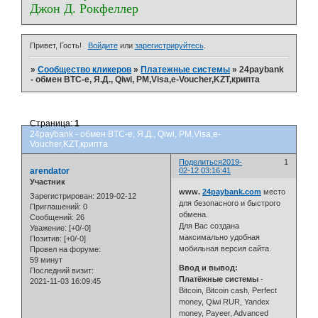
Джон Д. Рокфеллер
Привет, Гость!
Войдите
или
зарегистрируйтесь
.
»
Сообщество кликеров
»
Платежные системы
»
24paybank
- обмен BTC-e, Я.Д., Qiwi, PM,Visa,e-Voucher,KZT,крипта
Страница:
1
24paybank - обмен BTC-e, Я.Д., Qiwi, PM,Visa,e-
Voucher,KZT,крипта
Поделиться
2019-
1
arendator
02-12 03:16:41
Участник
www.
24paybank.com
место
Зарегистрирован
: 2019-02-12
для безопасного и быстрого
Приглашений:
0
обмена.
Сообщений:
26
Для Вас создана
Уважение:
[+0/-0]
максимально удобная
Позитив:
[+0/-0]
мобильная версия сайта.
Провел на форуме:
59 минут
Ввод и вывод:
Последний визит:
Платёжные системы
-
2021-11-03 16:09:45
Bitcoin, Bitcoin cash, Perfect
money, Qiwi RUR, Yandex
money, Payeer, Advanced