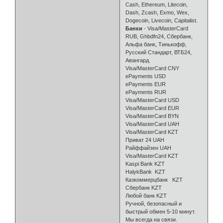
Cash, Ethereum, Litecoin,
Dash, Zcash, Exmo, Wex,
Dogecoin, Livecoin, Capitalist.
Банки
- Visa/MasterCard
RUB, Ghbdfn24, Сбербанк,
Альфа банк, Тинькофф,
Русский Стандарт, ВТБ24,
Авангард.
Visa/MasterCard CNY
ePayments USD
ePayments EUR
ePayments RUR
Visa/MasterCard USD
Visa/MasterCard EUR
Visa/MasterCard BYN
Visa/MasterCard UAH
Visa/MasterCard KZT
Приват 24 UAH
Райффайзен UAH
Visa/MasterCard KZT
Kaspi Bank KZT
HalykBank KZT
Казкоммерцбанк KZT
Сбербанк KZT
Любой банк KZT
Ручной, безопасный и
быстрый обмен 5-10 минут.
Мы всегда на связи.